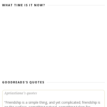
WHAT TIME IS IT NOW?
GOODREADS'S QUOTES
Apriastiana’s quotes
“Friendship is a simple thing, and yet complicated; friendship is
on the surface, something natural, something taken for