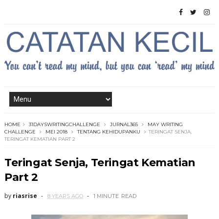
HOME
31DAYSWRITINGCHALLENGE
JURNAL365
MAY WRITING
CHALLENGE
MEI 2018
TENTANG KEHIDUPANKU
TERINGAT SENJA,
TERINGAT KEMATIAN PART 2
Teringat Senja, Teringat Kematian
Part 2
by
riasrise
8 YEARS AGO
1 MINUTE
READ