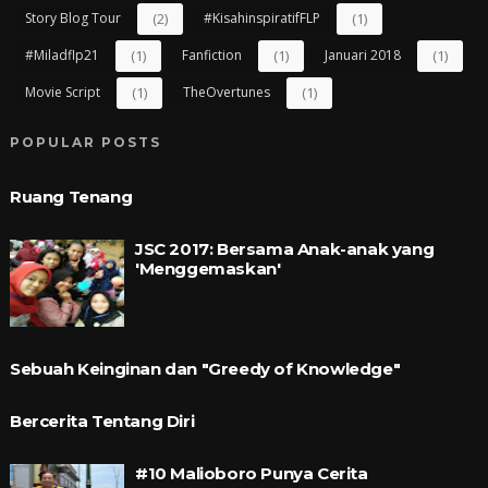
Story Blog Tour
(2)
#kisahinspiratifFLP
(1)
#miladflp21
(1)
Fanfiction
(1)
Januari 2018
(1)
Movie Script
(1)
TheOvertunes
(1)
POPULAR POSTS
Ruang Tenang
JSC 2017: Bersama Anak-anak yang
'Menggemaskan'
Sebuah Keinginan dan "Greedy of Knowledge"
Bercerita Tentang Diri
#10 Malioboro Punya Cerita