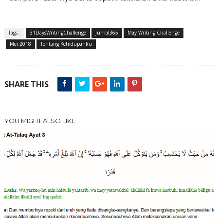
Tags :
31DaysWritingChallenge
Jurnal365
May Writing Challenge
Mei 2018
Tentang Kehidupanku
SHARE THIS
YOU MIGHT ALSO LIKE