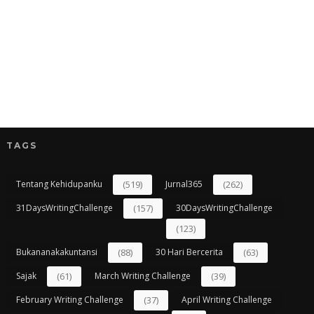
TAGS
Tentang Kehidupanku
(519)
Jurnal365
(262)
31DaysWritingChallenge
(157)
30DaysWritingChallenge
(123)
Bukananakakuntansi
(88)
30 Hari Bercerita
(63)
Sajak
(61)
March Writing Challenge
(39)
February Writing Challenge
(37)
April Writing Challenge