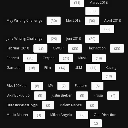
(31)
Maret 2018
(31)
May Writing Challenge
(30)
Mei 2018
(30)
April 2018
(29)
June Writing Challenge
(29)
Juni 2018
(29)
Februari 2018
(28)
OWOP
(28)
Flashfiction
(28)
Resensi
(28)
Cerpen
(21)
Musik
(18)
Gamada
(16)
Film
(14)
UKM
(11)
Kucing
(10)
Fiksi100Kata
(8)
MV
(7)
Feature
(6)
BikinBukuClub
(5)
Justin Bieber
(5)
Prosa
(4)
Duta Inspirasi Jogja
(3)
Malam Narasi
(3)
Mario Maurer
(3)
Mikha Angelo
(2)
One Direction
(2)