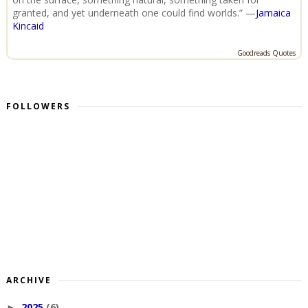
granted, and yet underneath one could find worlds.” —
Jamaica
Kincaid
Goodreads Quotes
FOLLOWERS
ARCHIVE
2025
(6)
►