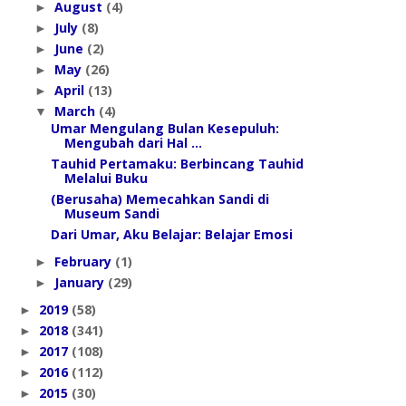
August
(4)
►
July
(8)
►
June
(2)
►
May
(26)
►
April
(13)
►
March
(4)
▼
Umar Mengulang Bulan Kesepuluh:
Mengubah dari Hal ...
Tauhid Pertamaku: Berbincang Tauhid
Melalui Buku
(Berusaha) Memecahkan Sandi di
Museum Sandi
Dari Umar, Aku Belajar: Belajar Emosi
February
(1)
►
January
(29)
►
2019
(58)
►
2018
(341)
►
2017
(108)
►
2016
(112)
►
2015
(30)
►