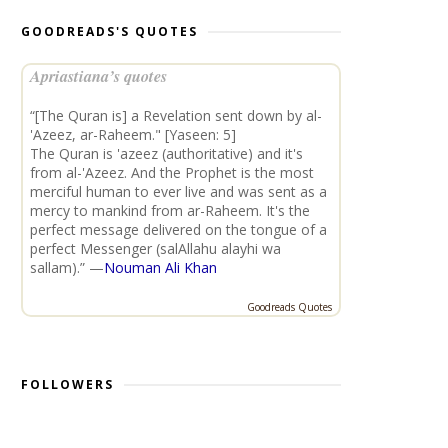
GOODREADS'S QUOTES
Apriastiana’s quotes
“[The Quran is] a Revelation sent down by al-
'Azeez, ar-Raheem." [Yaseen: 5]
The Quran is 'azeez (authoritative) and it's
from al-'Azeez. And the Prophet is the most
merciful human to ever live and was sent as a
mercy to mankind from ar-Raheem. It's the
perfect message delivered on the tongue of a
perfect Messenger (salAllahu alayhi wa
sallam).” —
Nouman Ali Khan
Goodreads Quotes
FOLLOWERS