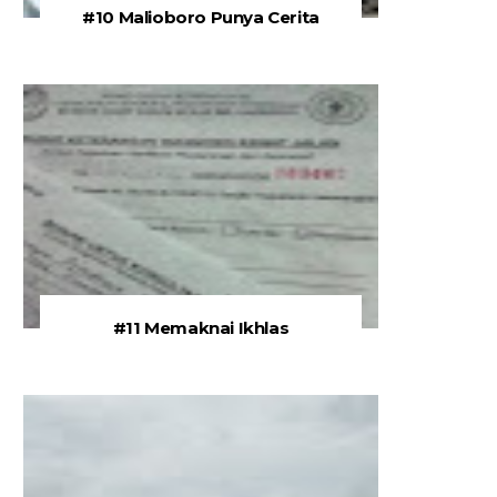
#10 Malioboro Punya Cerita
#11 Memaknai Ikhlas