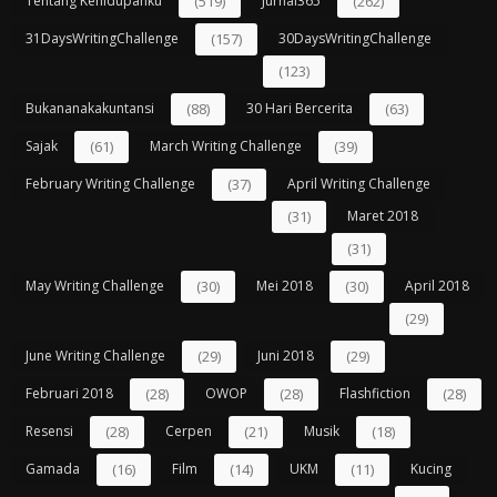
Tentang Kehidupanku
(519)
Jurnal365
(262)
31DaysWritingChallenge
(157)
30DaysWritingChallenge
(123)
Bukananakakuntansi
(88)
30 Hari Bercerita
(63)
Sajak
(61)
March Writing Challenge
(39)
February Writing Challenge
(37)
April Writing Challenge
(31)
Maret 2018
(31)
May Writing Challenge
(30)
Mei 2018
(30)
April 2018
(29)
June Writing Challenge
(29)
Juni 2018
(29)
Februari 2018
(28)
OWOP
(28)
Flashfiction
(28)
Resensi
(28)
Cerpen
(21)
Musik
(18)
Gamada
(16)
Film
(14)
UKM
(11)
Kucing