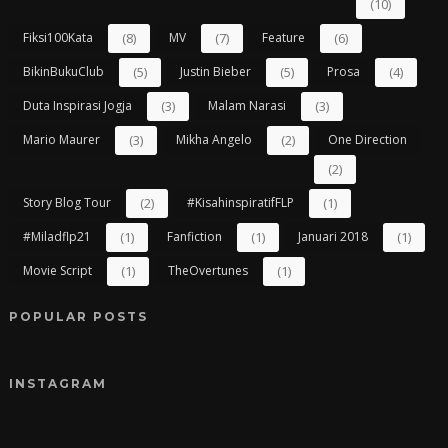
(10)
Fiksi100Kata
(8)
MV
(7)
Feature
(6)
BikinBukuClub
(5)
Justin Bieber
(5)
Prosa
(4)
Duta Inspirasi Jogja
(3)
Malam Narasi
(3)
Mario Maurer
(3)
Mikha Angelo
(2)
One Direction
(2)
Story Blog Tour
(2)
#kisahinspiratifFLP
(1)
#miladflp21
(1)
Fanfiction
(1)
Januari 2018
(1)
Movie Script
(1)
TheOvertunes
(1)
POPULAR POSTS
INSTAGRAM