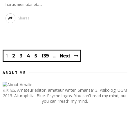
harus memutar ota...
Shares
1
2
3
4
5
139
Next
ABOUT ME
리야스. Amateur editor, amateur writer. Smansa13. Psikologi UGM
2013. Ailurophilia. Blue. Psyche logos. You can't read my mind, but
you can "read" my mind.