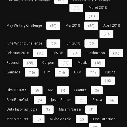
(31)
Maret 2018
(31)
May Writing Challenge
(30)
Mei 2018
(30)
April 2018
(29)
June Writing Challenge
(29)
Juni 2018
(29)
Februari 2018
(28)
OWOP
(28)
Flashfiction
(28)
Resensi
(28)
Cerpen
(21)
Musik
(18)
Gamada
(16)
Film
(14)
UKM
(11)
Kucing
(10)
Fiksi100Kata
(8)
MV
(7)
Feature
(6)
BikinBukuClub
(5)
Justin Bieber
(5)
Prosa
(4)
Duta Inspirasi Jogja
(3)
Malam Narasi
(3)
Mario Maurer
(3)
Mikha Angelo
(2)
One Direction