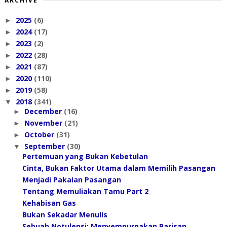
ARCHIVE
2025
(6)
►
2024
(17)
►
2023
(2)
►
2022
(28)
►
2021
(87)
►
2020
(110)
►
2019
(58)
►
2018
(341)
▼
December
(16)
►
November
(21)
►
October
(31)
►
September
(30)
▼
Pertemuan yang Bukan Kebetulan
Cinta, Bukan Faktor Utama dalam Memilih Pasangan
Menjadi Pakaian Pasangan
Tentang Memuliakan Tamu Part 2
Kehabisan Gas
Bukan Sekadar Menulis
Sebuah Notulensi: Menyempurnakan Barisan