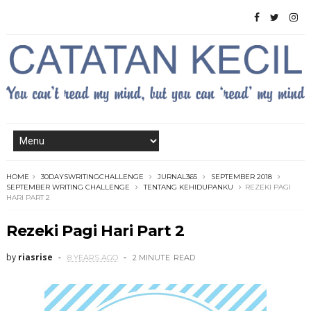
HOME
30DAYSWRITINGCHALLENGE
JURNAL365
SEPTEMBER 2018
SEPTEMBER WRITING CHALLENGE
TENTANG KEHIDUPANKU
REZEKI PAGI
HARI PART 2
Rezeki Pagi Hari Part 2
by
riasrise
8 YEARS AGO
2 MINUTE
READ