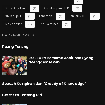
(2)
Story Blog Tour
(2)
#kisahinspiratifFLP
(1)
#miladflp21
(1)
Fanfiction
(1)
Januari 2018
(1)
Movie Script
(1)
TheOvertunes
(1)
POPULAR POSTS
Ruang Tenang
JSC 2017: Bersama Anak-anak yang
'Menggemaskan'
Sebuah Keinginan dan "Greedy of Knowledge"
Bercerita Tentang Diri