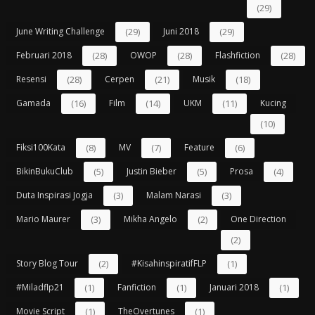
(29)
June Writing Challenge
(29)
Juni 2018
(29)
Februari 2018
(28)
OWOP
(28)
Flashfiction
(28)
Resensi
(28)
Cerpen
(21)
Musik
(18)
Gamada
(16)
Film
(14)
UKM
(11)
Kucing
(10)
Fiksi100Kata
(8)
MV
(7)
Feature
(6)
BikinBukuClub
(5)
Justin Bieber
(5)
Prosa
(4)
Duta Inspirasi Jogja
(3)
Malam Narasi
(3)
Mario Maurer
(3)
Mikha Angelo
(2)
One Direction
(2)
Story Blog Tour
(2)
#kisahinspiratifFLP
(1)
#miladflp21
(1)
Fanfiction
(1)
Januari 2018
(1)
Movie Script
(1)
TheOvertunes
(1)