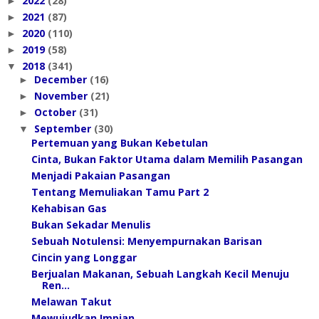
2022
(28)
►
2021
(87)
►
2020
(110)
►
2019
(58)
►
2018
(341)
▼
December
(16)
►
November
(21)
►
October
(31)
►
September
(30)
▼
Pertemuan yang Bukan Kebetulan
Cinta, Bukan Faktor Utama dalam Memilih Pasangan
Menjadi Pakaian Pasangan
Tentang Memuliakan Tamu Part 2
Kehabisan Gas
Bukan Sekadar Menulis
Sebuah Notulensi: Menyempurnakan Barisan
Cincin yang Longgar
Berjualan Makanan, Sebuah Langkah Kecil Menuju
Ren...
Melawan Takut
Mewujudkan Impian