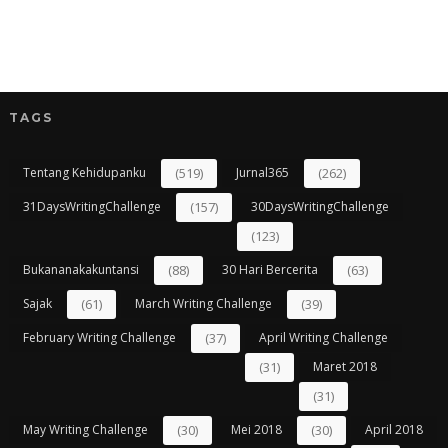
TAGS
Tentang Kehidupanku
(519)
Jurnal365
(262)
31DaysWritingChallenge
(157)
30DaysWritingChallenge
(123)
Bukananakakuntansi
(88)
30 Hari Bercerita
(63)
Sajak
(61)
March Writing Challenge
(39)
February Writing Challenge
(37)
April Writing Challenge
(31)
Maret 2018
(31)
May Writing Challenge
(30)
Mei 2018
(30)
April 2018