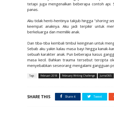
tetapi juga mengenalkan beberapa contoh api. Se
panas.
Aku tidak henti-hentinya takjub hingga "
sharing se
keempat anaknya. Aku jadi terpikir untuk men
berkeluarga dan memiliki anak.
Dan tiba-tiba kembali timbul keinginan untuk men
Sebab aku yakin kalau masa bayi hingga kanak-
sebuah karakter anak. Pun beberapa kasus gangg
masa kecil. Bahkan trauma tersebut tercipta ol
menyebabkan seseorang mengalami gangguan psi
Tags :
Februari 2018
February Writing Challenge
Jurnal365
SHARE THIS
Share it
Tweet