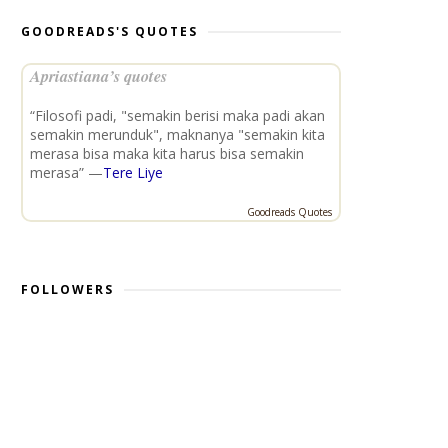
GOODREADS'S QUOTES
Apriastiana’s quotes
“Filosofi padi, "semakin berisi maka padi akan
semakin merunduk", maknanya "semakin kita
merasa bisa maka kita harus bisa semakin
merasa” —
Tere Liye
Goodreads Quotes
FOLLOWERS