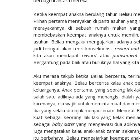
berbagi di antara mereka.
Ketika keempat anakna berulang tahun Beliau me
Pilihan pertama merayakan di panti asuhan yang 
merayakannya di sebuah rumah makan yang "
membebaskan keempat anaknya untuk memilih, t
asuhan. Beliau mengaku mengajarkan adanya seb
jadi teringat akan teori konsekuensi,
reward and
kita akan mendapat
reward
atau
punishmen
Bergantung pada baik atau buruknya hal yang kita 
Aku merasa takjub ketika Beliau bercerita, terli
keempat anaknya. Beliau bercerita kalau anak 
keluarganya. Anak pertama, yang seorang laki-la
salah satu adiknya ada yang menangis, dialah ya
karenanya, dia wajib untuk meminta maaf dan mere
dia yang selalu ditunjuk menjadi imam. Menurut Bel
kuat sebagai seorang laki-laki yang kelak men
sebagai
baby-sister
yang mengawasi dua adiknya.
juga mengatakan kalau anak-anak zaman sekarang 
itu berbahaya, Beliau mengajarkan keempat anak