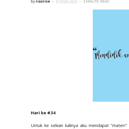
by
riasrise
9 YEARS AGO
3 MINUTE
READ
Hari ke #34
Untuk ke sekian kalinya aku mendapat "materi"