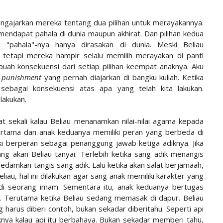
ngajarkan mereka tentang dua pilihan untuk merayakannya.
mendapat pahala di dunia maupun akhirat. Dan pilihan kedua
pahala"-nya hanya dirasakan di dunia. Meski Beliau
etapi mereka hampir selalu memilih merayakan di panti
uah konsekuensi dari setiap pilihan keempat anaknya. Aku
 punishment
yang pernah diajarkan di bangku kuliah. Ketika
t
sebagai konsekuensi atas apa yang telah kita lakukan.
lakukan.
hat sekali kalau Beliau menanamkan nilai-nilai agama kepada
pertama dan anak keduanya memiliki peran yang berbeda di
ki berperan sebagai penanggung jawab ketiga adiknya. Jika
ng akan Beliau tanyai. Terlebih ketika sang adik menangis
damkan tangis sang adik. Lalu ketika akan salat berjamaah,
iau, hal ini dilakukan agar sang anak memiliki karakter yang
jadi seorang imam. Sementara itu, anak keduanya bertugas
 Terutama ketika Beliau sedang memasak di dapur. Beliau
harus diberi contoh, bukan sekadar diberitahu. Seperti api
nya kalau api itu berbahaya. Bukan sekadar memberi tahu,