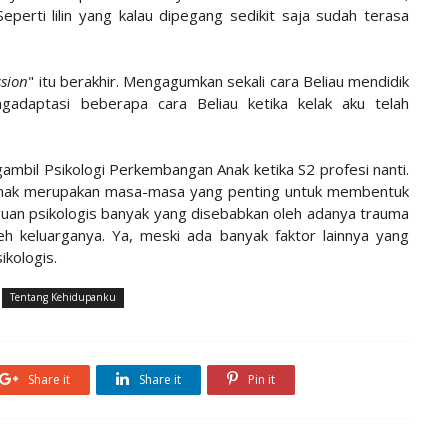
perti lilin yang kalau dipegang sedikit saja sudah terasa
ssion
" itu berakhir. Mengagumkan sekali cara Beliau mendidik
gadaptasi beberapa cara Beliau ketika kelak aku telah
gambil Psikologi Perkembangan Anak ketika S2 profesi nanti.
kanak merupakan masa-masa yang penting untuk membentuk
uan psikologis banyak yang disebabkan oleh adanya trauma
eh keluarganya. Ya, meski ada banyak faktor lainnya yang
kologis.
Tentang Kehidupanku
Share it
Share it
Pin it