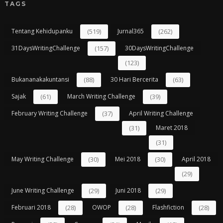
TAGS
Tentang Kehidupanku
(519)
Jurnal365
(262)
31DaysWritingChallenge
(157)
30DaysWritingChallenge
(123)
Bukananakakuntansi
(88)
30 Hari Bercerita
(63)
Sajak
(61)
March Writing Challenge
(39)
February Writing Challenge
(37)
April Writing Challenge
(31)
Maret 2018
(31)
May Writing Challenge
(30)
Mei 2018
(30)
April 2018
(29)
June Writing Challenge
(29)
Juni 2018
(29)
Februari 2018
(28)
OWOP
(28)
Flashfiction
(28)