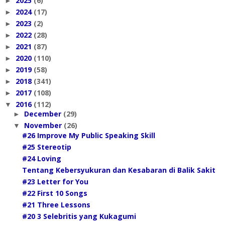
2025
(6)
►
2024
(17)
►
2023
(2)
►
2022
(28)
►
2021
(87)
►
2020
(110)
►
2019
(58)
►
2018
(341)
►
2017
(108)
►
2016
(112)
▼
December
(29)
►
November
(26)
▼
#26 Improve My Public Speaking Skill
#25 Stereotip
#24 Loving
Tentang Kebersyukuran dan Kesabaran di Balik Sakit
#23 Letter for You
#22 First 10 Songs
#21 Three Lessons
#20 3 Selebritis yang Kukagumi