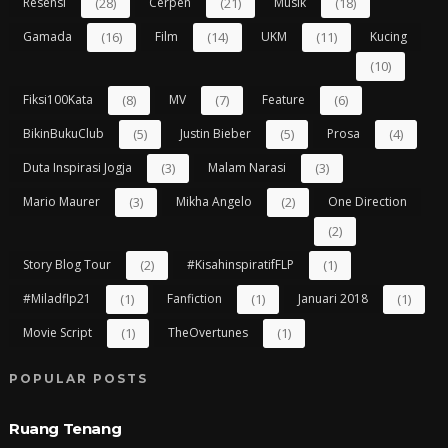
Resensi
(28)
Cerpen
(21)
Musik
(18)
Gamada
(16)
Film
(14)
UKM
(11)
Kucing
(10)
Fiksi100Kata
(8)
MV
(7)
Feature
(6)
BikinBukuClub
(5)
Justin Bieber
(5)
Prosa
(4)
Duta Inspirasi Jogja
(3)
Malam Narasi
(3)
Mario Maurer
(3)
Mikha Angelo
(2)
One Direction
(2)
Story Blog Tour
(2)
#kisahinspiratifFLP
(1)
#miladflp21
(1)
Fanfiction
(1)
Januari 2018
(1)
Movie Script
(1)
TheOvertunes
(1)
POPULAR POSTS
Ruang Tenang