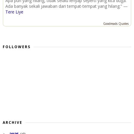
Apa pun yang hilang, tidak selalu lenyap seperti yang kita duga.
Ada banyak sekali jawaban dari tempat-tempat yang hilang.” —
Tere Liye
Goodreads Quotes
FOLLOWERS
ARCHIVE