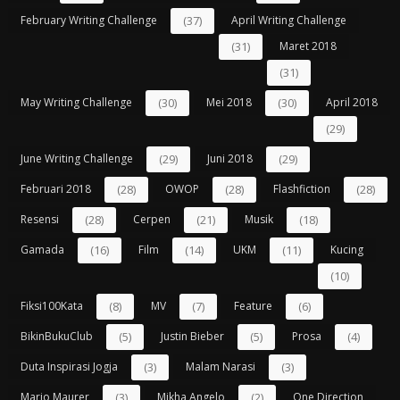
February Writing Challenge
(37)
April Writing Challenge
(31)
Maret 2018
(31)
May Writing Challenge
(30)
Mei 2018
(30)
April 2018
(29)
June Writing Challenge
(29)
Juni 2018
(29)
Februari 2018
(28)
OWOP
(28)
Flashfiction
(28)
Resensi
(28)
Cerpen
(21)
Musik
(18)
Gamada
(16)
Film
(14)
UKM
(11)
Kucing
(10)
Fiksi100Kata
(8)
MV
(7)
Feature
(6)
BikinBukuClub
(5)
Justin Bieber
(5)
Prosa
(4)
Duta Inspirasi Jogja
(3)
Malam Narasi
(3)
Mario Maurer
(3)
Mikha Angelo
(2)
One Direction