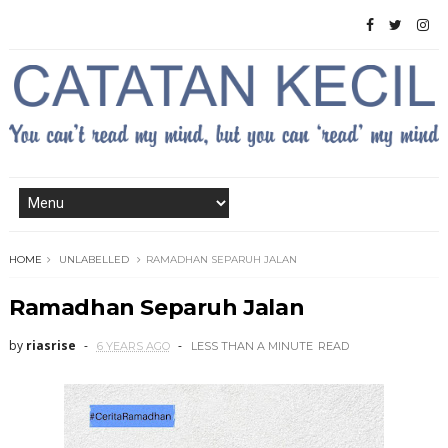
HOME
UNLABELLED
RAMADHAN SEPARUH JALAN
Ramadhan Separuh Jalan
by
riasrise
6 YEARS AGO
LESS THAN A MINUTE
READ