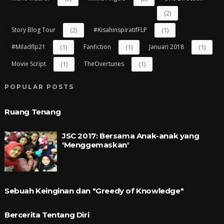
(2)
Story Blog Tour
(2)
#kisahinspiratifFLP
(1)
#miladflp21
(1)
Fanfiction
(1)
Januari 2018
(1)
Movie Script
(1)
TheOvertunes
(1)
POPULAR POSTS
Ruang Tenang
JSC 2017: Bersama Anak-anak yang
'Menggemaskan'
Sebuah Keinginan dan "Greedy of Knowledge"
Bercerita Tentang Diri