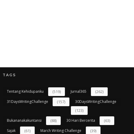
TAGS
Tentang Kehidupanku
(519)
Jurnal365
(262)
31DaysWritingChallenge
(157)
30DaysWritingChallenge
(123)
Bukananakakuntansi
(88)
30 Hari Bercerita
(63)
Sajak
(61)
March Writing Challenge
(39)