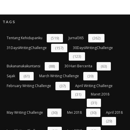
TAGS
Tentang Kehidupanku
(519)
Jurnal365
(262)
31DaysWritingChallenge
(157)
30DaysWritingChallenge
(123)
Bukananakakuntansi
(88)
30 Hari Bercerita
(63)
Sajak
(61)
March Writing Challenge
(39)
February Writing Challenge
(37)
April Writing Challenge
(31)
Maret 2018
(31)
May Writing Challenge
(30)
Mei 2018
(30)
April 2018
(29)