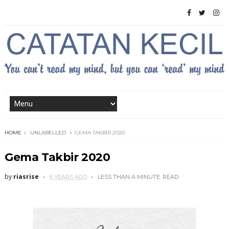
HOME
UNLABELLED
GEMA TAKBIR 2020
Gema Takbir 2020
by
riasrise
6 YEARS AGO
LESS THAN A MINUTE
READ