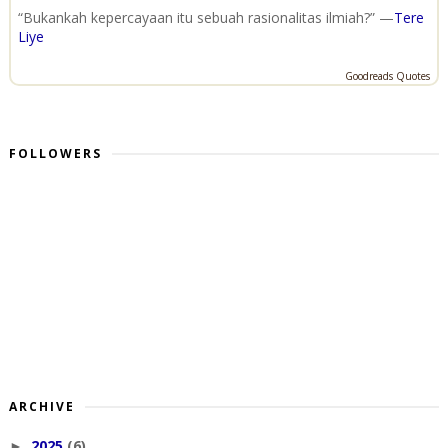
“Bukankah kepercayaan itu sebuah rasionalitas ilmiah?” —
Tere
Liye
Goodreads Quotes
FOLLOWERS
ARCHIVE
2025
(6)
►