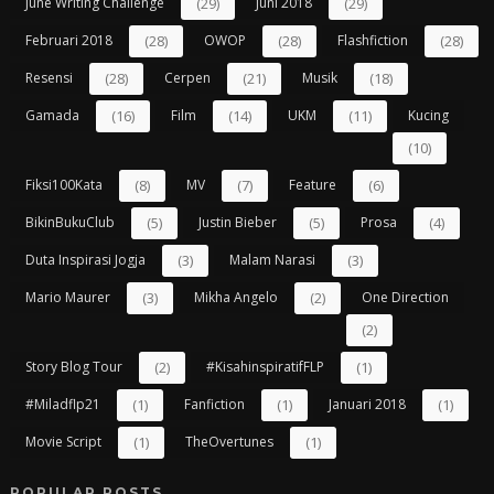
June Writing Challenge
(29)
Juni 2018
(29)
Februari 2018
(28)
OWOP
(28)
Flashfiction
(28)
Resensi
(28)
Cerpen
(21)
Musik
(18)
Gamada
(16)
Film
(14)
UKM
(11)
Kucing
(10)
Fiksi100Kata
(8)
MV
(7)
Feature
(6)
BikinBukuClub
(5)
Justin Bieber
(5)
Prosa
(4)
Duta Inspirasi Jogja
(3)
Malam Narasi
(3)
Mario Maurer
(3)
Mikha Angelo
(2)
One Direction
(2)
Story Blog Tour
(2)
#kisahinspiratifFLP
(1)
#miladflp21
(1)
Fanfiction
(1)
Januari 2018
(1)
Movie Script
(1)
TheOvertunes
(1)
POPULAR POSTS