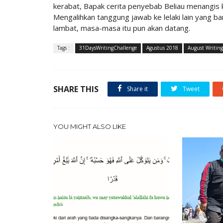
kerabat, Bapak cerita penyebab Beliau menangis k
Mengalihkan tanggung jawab ke lelaki lain yang b
lambat, masa-masa itu pun akan datang.
Tags :
31DaysWritingChallenge
Agustus 2018
August Writing
SHARE THIS
Share it
Tweet
YOU MIGHT ALSO LIKE