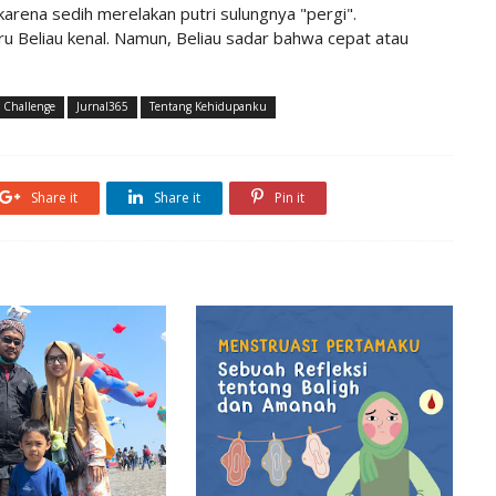
arena sedih merelakan putri sulungnya "pergi".
aru Beliau kenal. Namun, Beliau sadar bahwa cepat atau
 Challenge
Jurnal365
Tentang Kehidupanku
Share it
Share it
Pin it