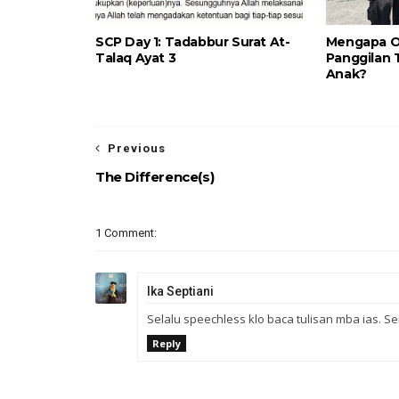
SCP Day 1: Tadabbur Surat At-
Mengapa O
Talaq Ayat 3
Panggilan 
Anak?
Previous
The Difference(s)
1 Comment:
Ika Septiani
Selalu speechless klo baca tulisan mba ias. 
Reply