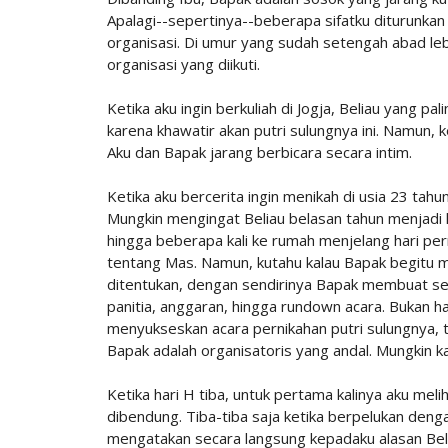
Apalagi--sepertinya--beberapa sifatku diturunkan d
organisasi. Di umur yang sudah setengah abad lebih
organisasi yang diikuti.
Ketika aku ingin berkuliah di Jogja, Beliau yang
karena khawatir akan putri sulungnya ini. Namun,
Aku dan Bapak jarang berbicara secara intim.
Ketika aku bercerita ingin menikah di usia 23 ta
Mungkin mengingat Beliau belasan tahun menjadi 
hingga beberapa kali ke rumah menjelang hari pe
tentang Mas. Namun, kutahu kalau Bapak begitu m
ditentukan, dengan sendirinya Bapak membuat s
panitia, anggaran, hingga rundown acara. Bukan ha
menyukseskan acara pernikahan putri sulungnya, t
Bapak adalah organisatoris yang andal. Mungkin k
Ketika hari H tiba, untuk pertama kalinya aku mel
dibendung. Tiba-tiba saja ketika berpelukan den
mengatakan secara langsung kepadaku alasan Bel