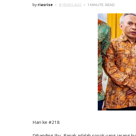
by
riasrise
8 YEARS AGO
1 MINUTE
READ
Hari ke #218
Dibanding Ibu, Bapak adalah sosok yang jarang kut