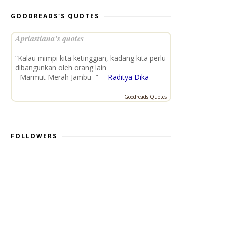
GOODREADS'S QUOTES
Apriastiana’s quotes
“Kalau mimpi kita ketinggian, kadang kita perlu
dibangunkan oleh orang lain
- Marmut Merah Jambu -” —
Raditya Dika
Goodreads Quotes
FOLLOWERS