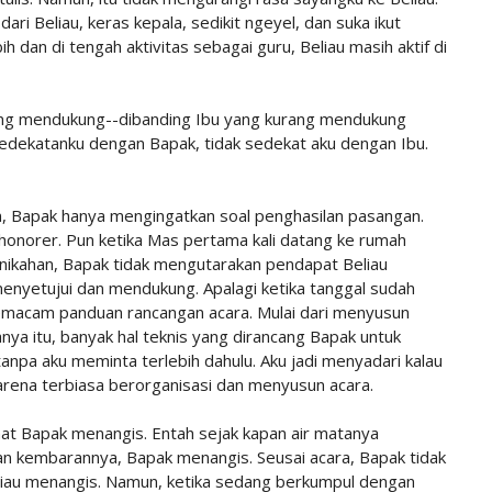
ari Beliau, keras kepala, sedikit ngeyel, dan suka ikut
 dan di tengah aktivitas sebagai guru, Beliau masih aktif di
 paling mendukung--dibanding Ibu yang kurang mendukung
 kedekatanku dengan Bapak, tidak sedekat aku dengan Ibu.
hun, Bapak hanya mengingatkan soal penghasilan pasangan.
honorer. Pun ketika Mas pertama kali datang ke rumah
rnikahan, Bapak tidak mengutarakan pendapat Beliau
enyetujui dan mendukung. Apalagi ketika tanggal sudah
emacam panduan rancangan acara. Mulai dari menyusun
nya itu, banyak hal teknis yang dirancang Bapak untuk
anpa aku meminta terlebih dahulu. Aku jadi menyadari kalau
arena terbiasa berorganisasi dan menyusun acara.
ihat Bapak menangis. Entah sejak kapan air matanya
gan kembarannya, Bapak menangis. Seusai acara, Bapak tidak
iau menangis. Namun, ketika sedang berkumpul dengan