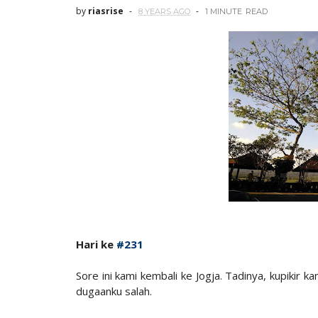
by
riasrise
8 YEARS AGO
1 MINUTE
READ
Hari ke
#231
Sore ini kami kembali ke Jogja. Tadinya, kupikir
dugaanku salah.