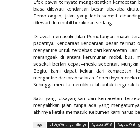
Efek pawai ternyata mengakibatkan kemacetan b
biasa dilewati kendaraan besar tiba-tiba ditu
Pemotongan, jalan yang lebih sempit dibanding
dilewati dua mobil berukuran sedang.
Di awal memasuki Jalan Pemotongan masih teras
padatnya. Kendaraan-kendaraan besar terlihat d
mengantre untuk terbebas dari kemacetan. Lain
merangsek di antara kerumunan mobil, bus, mau
sesekali berlari cepat--meski sebentar. Mungki
Begitu kami dapat keluar dari kemacetan, t
mengantre dari arah selatan. Sepertinya mereka
Sehingga mereka memiliki celah untuk bergerak ke
Satu yang disayangkan dari kemacetan terseb
mengalihkan jalan tanpa ada yang mengaturny
akhirnya ketika memasuki Kebumen kami harus be
Tags :
31DaysWritingChallenge
Agustus 2018
August Writing