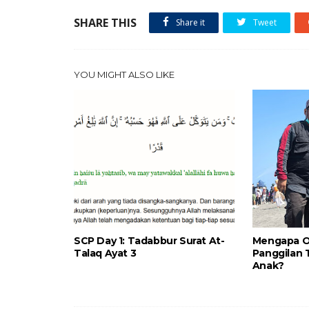
SHARE THIS
Share it
Tweet
YOU MIGHT ALSO LIKE
SCP Day 1: Tadabbur Surat At-
Mengapa O
Talaq Ayat 3
Panggilan 
Anak?