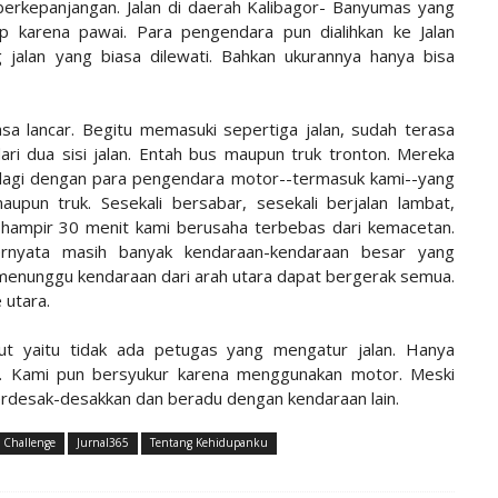
erkepanjangan. Jalan di daerah Kalibagor- Banyumas yang
tup karena pawai. Para pengendara pun dialihkan ke Jalan
 jalan yang biasa dilewati. Bahkan ukurannya hanya bisa
a lancar. Begitu memasuki sepertiga jalan, sudah terasa
ari dua sisi jalan. Entah bus maupun truk tronton. Mereka
 lagi dengan para pengendara motor--termasuk kami--yang
pun truk. Sesekali bersabar, sesekali berjalan lambat,
n hampir 30 menit kami berusaha terbebas dari kemacetan.
ernyata masih banyak kendaraan-kendaraan besar yang
 menunggu kendaraan dari arah utara dapat bergerak semua.
 utara.
ut yaitu tidak ada petugas yang mengatur jalan. Hanya
a. Kami pun bersyukur karena menggunakan motor. Meski
rdesak-desakkan dan beradu dengan kendaraan lain.
 Challenge
Jurnal365
Tentang Kehidupanku