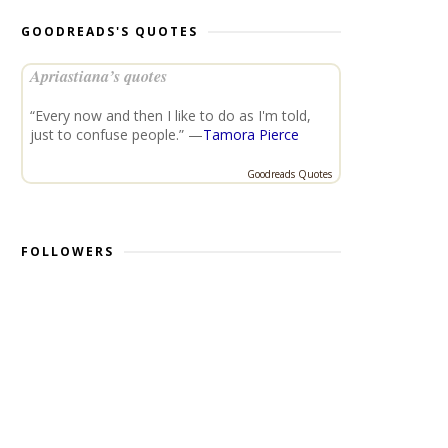
GOODREADS'S QUOTES
Apriastiana’s quotes
“Every now and then I like to do as I'm told,
just to confuse people.” —
Tamora Pierce
Goodreads Quotes
FOLLOWERS