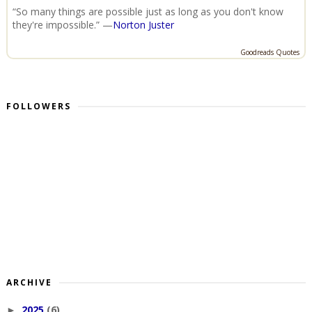
“So many things are possible just as long as you don't know
they're impossible.” —
Norton Juster
Goodreads Quotes
FOLLOWERS
ARCHIVE
2025
(6)
►