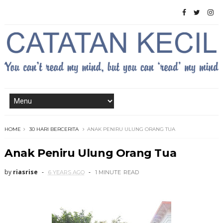
HOME
30 HARI BERCERITA
ANAK PENIRU ULUNG ORANG TUA
Anak Peniru Ulung Orang Tua
by
riasrise
6 YEARS AGO
1 MINUTE
READ