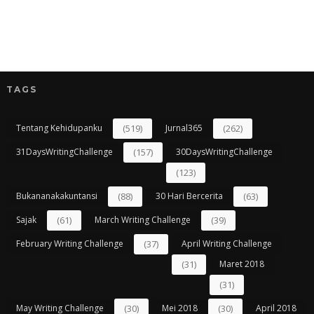
TAGS
Tentang Kehidupanku
(519)
Jurnal365
(262)
31DaysWritingChallenge
(157)
30DaysWritingChallenge
(123)
Bukananakakuntansi
(88)
30 Hari Bercerita
(63)
Sajak
(61)
March Writing Challenge
(39)
February Writing Challenge
(37)
April Writing Challenge
(31)
Maret 2018
(31)
May Writing Challenge
(30)
Mei 2018
(30)
April 2018