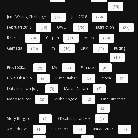
(29)
June Writing Challenge
(29)
Juni 2018
(29)
Februari 2018
(28)
OWOP
(28)
Flashfiction
(28)
Resensi
(28)
Cerpen
(21)
Musik
(18)
Gamada
(16)
Film
(14)
UKM
(11)
Kucing
(10)
Fiksi100Kata
(8)
MV
(7)
Feature
(6)
BikinBukuClub
(5)
Justin Bieber
(5)
Prosa
(4)
Duta Inspirasi Jogja
(3)
Malam Narasi
(3)
Mario Maurer
(3)
Mikha Angelo
(2)
One Direction
(2)
Story Blog Tour
(2)
#kisahinspiratifFLP
(1)
#miladflp21
(1)
Fanfiction
(1)
Januari 2018
(1)