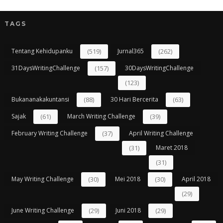
TAGS
Tentang Kehidupanku
(519)
Jurnal365
(262)
31DaysWritingChallenge
(157)
30DaysWritingChallenge
(123)
Bukananakakuntansi
(88)
30 Hari Bercerita
(63)
Sajak
(61)
March Writing Challenge
(39)
February Writing Challenge
(37)
April Writing Challenge
(31)
Maret 2018
(31)
May Writing Challenge
(30)
Mei 2018
(30)
April 2018
(29)
June Writing Challenge
(29)
Juni 2018
(29)