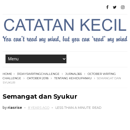
HOME
31DAYSWRITINGCHALLENGE
JURNAL365
OCTOBER WRITING
CHALLENGE
OKTOBER 2018
TENTANG KEHIDUPANKU
SEMANGAT DAN
SYUKUR
Semangat dan Syukur
by
riasrise
8 YEARS AGO
LESS THAN A MINUTE
READ