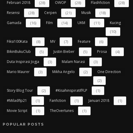
Februari 2018
(28)
OWOP
(28)
Flashfiction
(28)
Resensi
(28)
Cerpen
(21)
Musik
(18)
Gamada
(16)
Film
(14)
UKM
(11)
Kucing
(10)
Fiksi100Kata
(8)
MV
(7)
Feature
(6)
BikinBukuClub
(5)
Justin Bieber
(5)
Prosa
(4)
Duta Inspirasi Jogja
(3)
Malam Narasi
(3)
Mario Maurer
(3)
Mikha Angelo
(2)
One Direction
(2)
Story Blog Tour
(2)
#kisahinspiratifFLP
(1)
#miladflp21
(1)
Fanfiction
(1)
Januari 2018
(1)
Movie Script
(1)
TheOvertunes
(1)
POPULAR POSTS