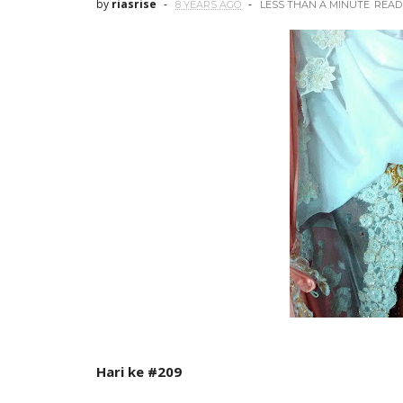
by
riasrise
8 YEARS AGO
LESS THAN A MINUTE
READ
Hari ke #209