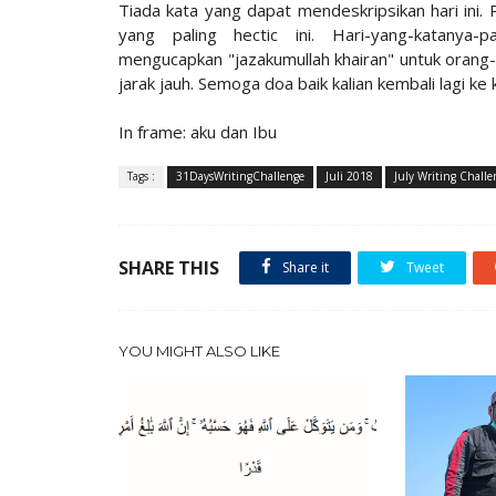
Tiada kata yang dapat mendeskripsikan hari ini. P
yang paling hectic ini. Hari-yang-katanya-p
mengucapkan "jazakumullah khairan" untuk orang-
jarak jauh. Semoga doa baik kalian kembali lagi ke k
In frame: aku dan Ibu
Tags :
31DaysWritingChallenge
Juli 2018
July Writing Challe
SHARE THIS
Share it
Tweet
YOU MIGHT ALSO LIKE