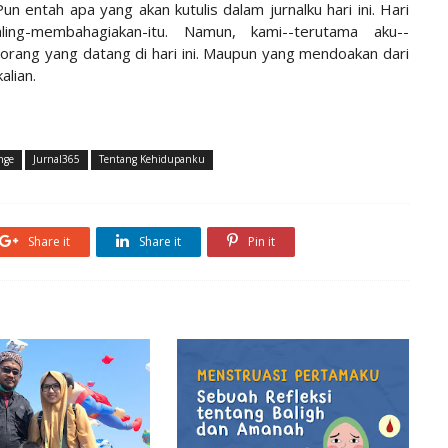
un entah apa yang akan kutulis dalam jurnalku hari ini. Hari
aling-membahagiakan-itu. Namun, kami--terutama aku--
orang yang datang di hari ini. Maupun yang mendoakan dari
alian.
nge
Jurnal365
Tentang Kehidupanku
Share it
Share it
Pin it