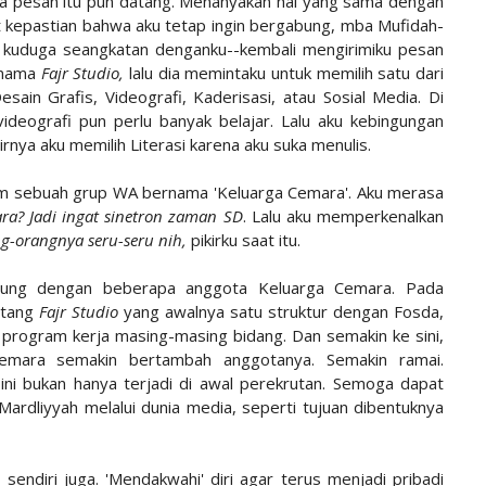
ga pesan itu pun datang. Menanyakan hal yang sama dengan
 kepastian bahwa aku tetap ingin bergabung, mba Mufidah-
 kuduga seangkatan denganku--kembali mengirimiku pesan
rnama
Fajr Studio,
lalu dia memintaku untuk memilih satu dari
esain Grafis, Videografi, Kaderisasi, atau Sosial Media. Di
 videografi pun perlu banyak belajar. Lalu aku kebingungan
irnya aku memilih Literasi karena aku suka menulis.
m sebuah grup WA bernama 'Keluarga Cemara'. Aku merasa
ra? Jadi ingat sinetron zaman SD
. Lalu aku memperkenalkan
g-orangnya seru-seru nih,
pikirku saat itu.
sung dengan beberapa anggota Keluarga Cemara. Pada
entang
Fajr Studio
yang awalnya satu struktur dengan Fosda,
s program kerja masing-masing bidang. Dan semakin ke sini,
Cemara semakin bertambah anggotanya. Semakin ramai.
ini bukan hanya terjadi di awal perekrutan. Semoga dapat
rdliyyah melalui dunia media, seperti tujuan dibentuknya
endiri juga. 'Mendakwahi' diri agar terus menjadi pribadi