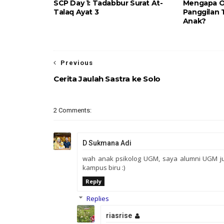
SCP Day 1: Tadabbur Surat At-
Mengapa O
Talaq Ayat 3
Panggilan 
Anak?
Previous
Cerita Jaulah Sastra ke Solo
2 Comments:
D Sukmana Adi
wah anak psikolog UGM, saya alumni UGM jug
kampus biru :)
Reply
Replies
riasrise