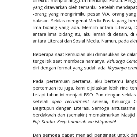
direkrut menjadi anggota medianya Fosda. Hing
yang ditawarkan oleh temanku. Setelah mendapat
-orang yang mengirimiku pesan WA, orang yang
balasan. Sekilas mengenai Media Fosda yang be
lima bidang yang ada. Memilih antara Literasi, D
antara lima bidang itu, aku lemah di desain, di
antara Literasi dan Sosial Media. Namun, pada akh
Beberapa saat kemudian aku dimasukkan ke dala
tergelitik saat membaca namanya.
Keluarga Cema
diri dengan format yang sudah ada.
Kayaknya oran
Pada pertemuan pertama, aku bertemu lang
pertemuan itu juga, kami dijelaskan lebih rinci t
tetapi tahun ini menjadi BSO. Pun dengan sekila
setelah
open recruitment
selesai, Keluarga 
Begitupun dengan Literasi. Semoga antusiasme 
berdakwah dan (semakin) memakmurkan Masjid Ma
Fajr Studio. Keep hamasah wa istiqomah
!
Dan semoga dapat menjadi pengingat untuk diri s