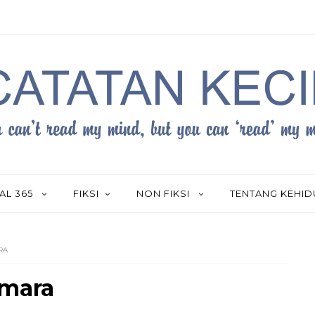
AL 365
FIKSI
NON FIKSI
TENTANG KEHI
RA
emara