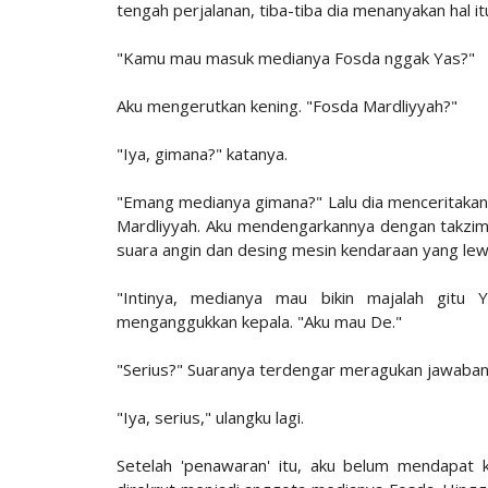
tengah perjalanan, tiba-tiba dia menanyakan hal it
"Kamu mau masuk medianya Fosda nggak Yas?"
Aku mengerutkan kening. "Fosda Mardliyyah?"
"Iya, gimana?" katanya.
"Emang medianya gimana?" Lalu dia menceritakan
Mardliyyah. Aku mendengarkannya dengan takzim 
suara angin dan desing mesin kendaraan yang le
"Intinya, medianya mau bikin majalah gitu Y
menganggukkan kepala. "Aku mau De."
"Serius?" Suaranya terdengar meragukan jawaba
"Iya, serius," ulangku lagi.
Setelah 'penawaran' itu, aku belum mendapat k