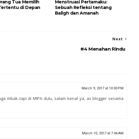
rang Tua Memilih
Menstruasi Pertamaku:
Tertentu di Depan
Sebuah Refleksi tentang
Baligh dan Amanah
Next
#4 Menahan Rindu
March 9, 2017 at 10:00 PM
a mbak..tapi di MIPA dulu, salam kenal ya, as blogger sesama
March 10, 2017 at 7:46 AM