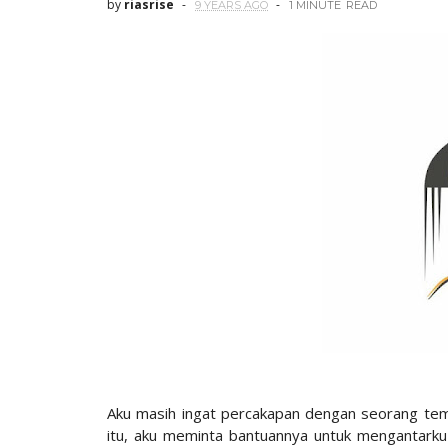
by
riasrise
9 YEARS AGO
1 MINUTE
READ
Aku masih ingat percakapan dengan seorang tema
itu, aku meminta bantuannya untuk mengantarku 