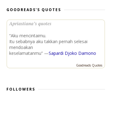
GOODREADS'S QUOTES
Apriastiana’s quotes
“Aku mencintaimu.
Itu sebabnya aku takkan pernah selesai
mendoakan
keselamatanmu” —
Sapardi Djoko Damono
Goodreads Quotes
FOLLOWERS