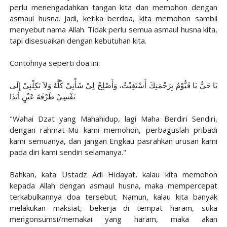
perlu menengadahkan tangan kita dan memohon dengan
asmaul husna. Jadi, ketika berdoa, kita memohon sambil
menyebut nama Allah. Tidak perlu semua asmaul husna kita,
tapi disesuaikan dengan kebutuhan kita.
Contohnya seperti doa ini:
يَا حَيُّ يَا قَيُّوْمُ بِرَحْمَتِكَ أَسْتَغِيْثُ، وَأَصْلِحْ لِيْ شَأْنِيْ كُلَّهُ وَلاَ تَكِلْنِيْ إِلَى
نَفْسِيْ طَرْفَةَ عَيْنٍ أَبَدًا
"Wahai Dzat yang Mahahidup, lagi Maha Berdiri Sendiri,
dengan rahmat-Mu kami memohon, perbaguslah pribadi
kami semuanya, dan jangan Engkau pasrahkan urusan kami
pada diri kami sendiri selamanya."
Bahkan, kata Ustadz Adi Hidayat, kalau kita memohon
kepada Allah dengan asmaul husna, maka mempercepat
terkabulkannya doa tersebut. Namun, kalau kita banyak
melakukan maksiat, bekerja di tempat haram, suka
mengonsumsi/memakai yang haram, maka akan