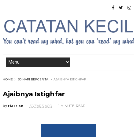
HOME
30 HARI BERCERITA
AJAIBNYA ISTIGHFAR
Ajaibnya Istighfar
by
riasrise
3 YEARS AGO
1 MINUTE
READ