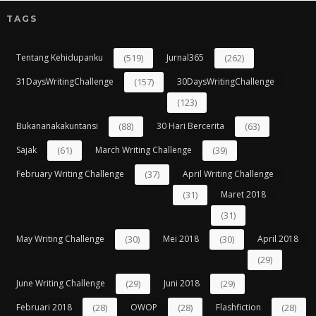
TAGS
Tentang Kehidupanku
(519)
Jurnal365
(262)
31DaysWritingChallenge
(157)
30DaysWritingChallenge
(123)
Bukananakakuntansi
(88)
30 Hari Bercerita
(63)
Sajak
(61)
March Writing Challenge
(39)
February Writing Challenge
(37)
April Writing Challenge
(31)
Maret 2018
(31)
May Writing Challenge
(30)
Mei 2018
(30)
April 2018
(29)
June Writing Challenge
(29)
Juni 2018
(29)
Februari 2018
(28)
OWOP
(28)
Flashfiction
(28)