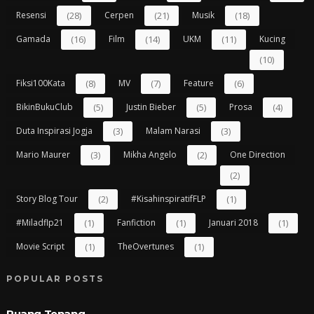
Resensi
(28)
Cerpen
(21)
Musik
(18)
Gamada
(16)
Film
(14)
UKM
(11)
Kucing
(10)
Fiksi100Kata
(8)
MV
(7)
Feature
(6)
BikinBukuClub
(5)
Justin Bieber
(5)
Prosa
(4)
Duta Inspirasi Jogja
(3)
Malam Narasi
(3)
Mario Maurer
(3)
Mikha Angelo
(2)
One Direction
(2)
Story Blog Tour
(2)
#kisahinspiratifFLP
(1)
#miladflp21
(1)
Fanfiction
(1)
Januari 2018
(1)
Movie Script
(1)
TheOvertunes
(1)
POPULAR POSTS
Ruang Tenang