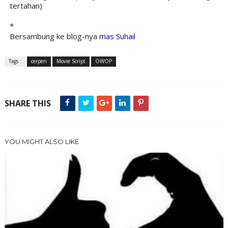
tertahan)
*
Bersambung ke blog-nya
mas Suhail
Tags :
cerpen
Movie Script
OWOP
SHARE THIS
YOU MIGHT ALSO LIKE