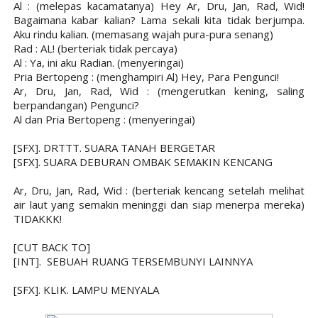
Al : (melepas kacamatanya) Hey Ar, Dru, Jan, Rad, Wid!
Bagaimana kabar kalian? Lama sekali kita tidak berjumpa.
Aku rindu kalian. (memasang wajah pura-pura senang)
Rad : AL! (berteriak tidak percaya)
Al : Ya, ini aku Radian. (menyeringai)
Pria Bertopeng : (menghampiri Al) Hey, Para Pengunci!
Ar, Dru, Jan, Rad, Wid : (mengerutkan kening, saling
berpandangan) Pengunci?
Al dan Pria Bertopeng : (menyeringai)
[SFX]. DRTTT. SUARA TANAH BERGETAR
[SFX]. SUARA DEBURAN OMBAK SEMAKIN KENCANG
Ar, Dru, Jan, Rad, Wid : (berteriak kencang setelah melihat
air laut yang semakin meninggi dan siap menerpa mereka)
TIDAKKK!
[CUT BACK TO]
[INT].
SEBUAH RUANG TERSEMBUNYI LAINNYA
[SFX]. KLIK. LAMPU MENYALA