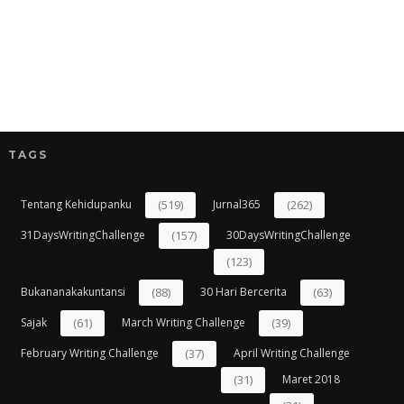
TAGS
Tentang Kehidupanku
(519)
Jurnal365
(262)
31DaysWritingChallenge
(157)
30DaysWritingChallenge
(123)
Bukananakakuntansi
(88)
30 Hari Bercerita
(63)
Sajak
(61)
March Writing Challenge
(39)
February Writing Challenge
(37)
April Writing Challenge
(31)
Maret 2018