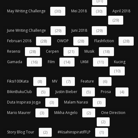
(31)
May Writing Challenge
(30)
Mei 2018
(30)
April 2018
(29)
June Writing Challenge
(29)
Juni 2018
(29)
Februari 2018
(28)
OWOP
(28)
Flashfiction
(28)
Resensi
(28)
Cerpen
(21)
Musik
(18)
Gamada
(16)
Film
(14)
UKM
(11)
Kucing
(10)
Fiksi100Kata
(8)
MV
(7)
Feature
(6)
BikinBukuClub
(5)
Justin Bieber
(5)
Prosa
(4)
Duta Inspirasi Jogja
(3)
Malam Narasi
(3)
Mario Maurer
(3)
Mikha Angelo
(2)
One Direction
(2)
Story Blog Tour
(2)
#kisahinspiratifFLP
(1)