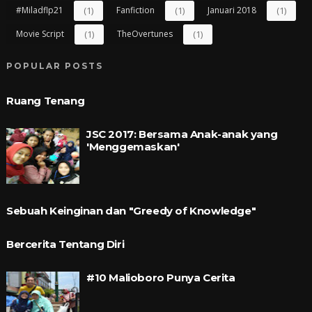
#miladflp21
(1)
Fanfiction
(1)
Januari 2018
(1)
Movie Script
(1)
TheOvertunes
(1)
POPULAR POSTS
Ruang Tenang
JSC 2017: Bersama Anak-anak yang
'Menggemaskan'
Sebuah Keinginan dan "Greedy of Knowledge"
Bercerita Tentang Diri
#10 Malioboro Punya Cerita