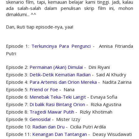
skenario film, tapi, kemauan belajar kami tinggi. Jadi, kalau
ada salah-salah dalam penulisan skrip film ini, mohon
dimaklumi... ^^
Dan, ikuti tiap episode-nya, yaa!
Episode 1:
Terkuncinya Para Pengunci
- Annisa Fitrianda
Putri
Episode 2:
Permainan (Akan) Dimulai
- Dini Riyani
Episode 3:
Detik-Detik Kematian Radian
- Said Al Khudry
Episode 4:
Para Artemis dan Orion Mereka
- Nadita Zairina
Episode 5:
Friend or Foe
- Nana
Episode 6:
Menebak Teka-Teki Langit
- Evnaya Sofia
Episode 7:
Di balik Rasi Bintang Orion
- Rizka Agustina
Episode 8:
Tragedi Mawar Putih
- Rizky Khotimah
Episode 9:
Genosida!
- Mister Izzy
Episode 10:
Radian dan Dru
- Cicilia Putri Ardila
Episode 11:
Kenangan Dan Tantangan
- Deasy Wisudawati