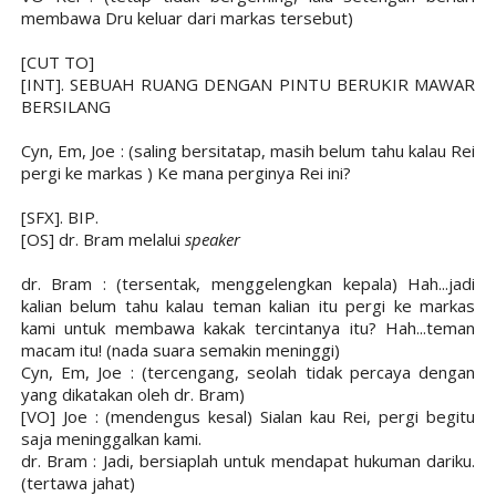
membawa Dru keluar dari markas tersebut)
[CUT TO]
[INT]. SEBUAH RUANG DENGAN PINTU BERUKIR MAWAR
BERSILANG
Cyn, Em, Joe : (saling bersitatap, masih belum tahu kalau Rei
pergi ke markas ) Ke mana perginya Rei ini?
[SFX]. BIP.
[OS] dr. Bram melalui
speaker
dr. Bram : (tersentak, menggelengkan kepala) Hah...jadi
kalian belum tahu kalau teman kalian itu pergi ke markas
kami untuk membawa kakak tercintanya itu? Hah...teman
macam itu! (nada suara semakin meninggi)
Cyn, Em, Joe : (tercengang, seolah tidak percaya dengan
yang dikatakan oleh dr. Bram)
[VO] Joe : (mendengus kesal) Sialan kau Rei, pergi begitu
saja meninggalkan kami.
dr. Bram : Jadi, bersiaplah untuk mendapat hukuman dariku.
(tertawa jahat)