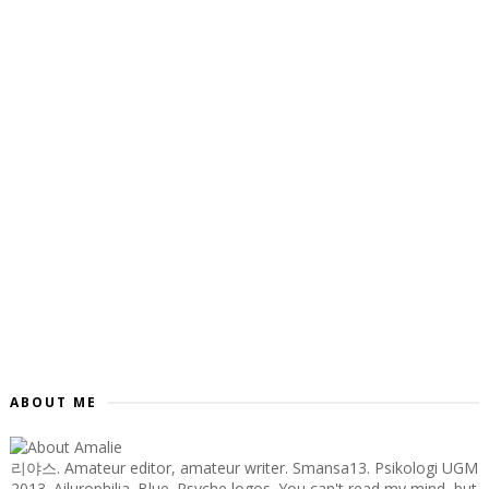
ABOUT ME
리야스. Amateur editor, amateur writer. Smansa13. Psikologi UGM
2013. Ailurophilia. Blue. Psyche logos. You can't read my mind, but