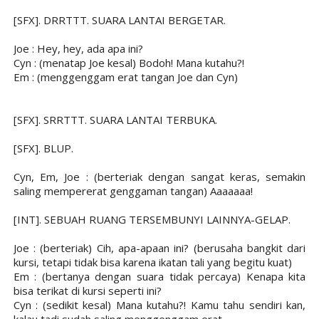
[SFX]. DRRTTT. SUARA LANTAI BERGETAR.
Joe : Hey, hey, ada apa ini?
Cyn : (menatap Joe kesal) Bodoh! Mana kutahu?!
Em : (menggenggam erat tangan Joe dan Cyn)
[SFX]. SRRTTT. SUARA LANTAI TERBUKA.
[SFX]. BLUP.
Cyn, Em, Joe : (berteriak dengan sangat keras, semakin
saling mempererat genggaman tangan) Aaaaaaa!
[INT]. SEBUAH RUANG TERSEMBUNYI LAINNYA-GELAP.
Joe : (berteriak) Cih, apa-apaan ini? (berusaha bangkit dari
kursi, tetapi tidak bisa karena ikatan tali yang begitu kuat)
Em : (bertanya dengan suara tidak percaya) Kenapa kita
bisa terikat di kursi seperti ini?
Cyn : (sedikit kesal) Mana kutahu?! Kamu tahu sendiri kan,
kalau tadi sudah saling menggenggam erat.