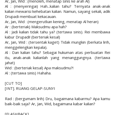
Ar, Jan, Wid : (menoleh, menatap sinis ke arah Al)
Al : (menyeringai) Hah...kalian tahu? Ternyata anak-anak
kalian mewarisi kehebatan kalian. Namun, sayang sekali, adik
Drupadi membuat kekacauan.
Ar, Jan, Wid : (mengerutkan kening, menatap Al heran)
Ar : (berteriak) Maksudmu apa hah?
Al : Jadi kalian tidak tahu ya? (tertawa sinis). Rei membawa
kabur Drupadi! (berteriak kesal)
Ar, Jan, Wid : (tersentak kaget) Tidak mungkin (berkata lirih,
menggelengkan kepala).
Al : Dan kalian tahu? Sebagai hukuman atas perbuatan Rei
itu, anak-anak kalianlah yang menanggungnya. (tertawa
jahat)
Wid : (berteriak kesal) Apa maksudmu?!
Al : (tertawa sinis) Hahaha.
[CUT TO]
[INT]. RUANG GELAP-SUNYI
Rad : (bergumam lirih) Dru, bagaimana kabarmu? Apa kamu
baik-baik saja? Ar, Jan, Wid, bagaimana kabar kalian?
[FLASHBACK]