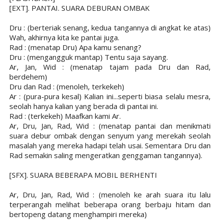
[EXT]. PANTAI. SUARA DEBURAN OMBAK
Dru : (berteriak senang, kedua tangannya di angkat ke atas)
Wah, akhirnya kita ke pantai juga.
Rad : (menatap Dru) Apa kamu senang?
Dru : (mengangguk mantap) Tentu saja sayang.
Ar, Jan, Wid : (menatap tajam pada Dru dan Rad,
berdehem)
Dru dan Rad : (menoleh, terkekeh)
Ar : (pura-pura kesal) Kalian ini...seperti biasa selalu mesra,
seolah hanya kalian yang berada di pantai ini.
Rad : (terkekeh) Maafkan kami Ar.
Ar, Dru, Jan, Rad, Wid : (menatap pantai dan menikmati
suara debur ombak dengan senyum yang merekah seolah
masalah yang mereka hadapi telah usai. Sementara Dru dan
Rad semakin saling mengeratkan genggaman tangannya).
[SFX]. SUARA BEBERAPA MOBIL BERHENTI
Ar, Dru, Jan, Rad, Wid : (menoleh ke arah suara itu lalu
terperangah melihat beberapa orang berbaju hitam dan
bertopeng datang menghampiri mereka)