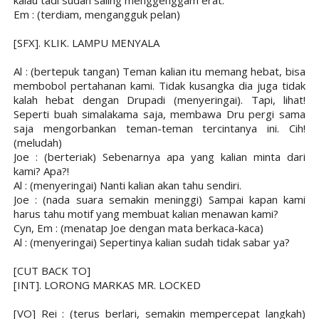
Em : (terdiam, mengangguk pelan)
[SFX]. KLIK. LAMPU MENYALA
Al : (bertepuk tangan) Teman kalian itu memang hebat, bisa
membobol pertahanan kami. Tidak kusangka dia juga tidak
kalah hebat dengan Drupadi (menyeringai). Tapi, lihat!
Seperti buah simalakama saja, membawa Dru pergi sama
saja mengorbankan teman-teman tercintanya ini. Cih!
(meludah)
Joe : (berteriak) Sebenarnya apa yang kalian minta dari
kami? Apa?!
Al : (menyeringai) Nanti kalian akan tahu sendiri.
Joe : (nada suara semakin meninggi) Sampai kapan kami
harus tahu motif yang membuat kalian menawan kami?
Cyn, Em : (menatap Joe dengan mata berkaca-kaca)
Al : (menyeringai) Sepertinya kalian sudah tidak sabar ya?
[CUT BACK TO]
[INT]. LORONG MARKAS MR. LOCKED
[VO] Rei : (terus berlari, semakin mempercepat langkah)