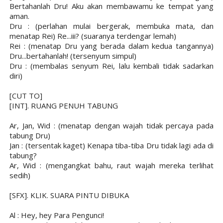
Bertahanlah Dru! Aku akan membawamu ke tempat yang
aman.
Dru : (perlahan mulai bergerak, membuka mata, dan
menatap Rei) Re...iii? (suaranya terdengar lemah)
Rei : (menatap Dru yang berada dalam kedua tangannya)
Dru...bertahanlah! (tersenyum simpul)
Dru : (membalas senyum Rei, lalu kembali tidak sadarkan
diri)
[CUT TO]
[INT]. RUANG PENUH TABUNG
Ar, Jan, Wid : (menatap dengan wajah tidak percaya pada
tabung Dru)
Jan : (tersentak kaget) Kenapa tiba-tiba Dru tidak lagi ada di
tabung?
Ar, Wid : (mengangkat bahu, raut wajah mereka terlihat
sedih)
[SFX]. KLIK. SUARA PINTU DIBUKA
Al : Hey, hey Para Pengunci!