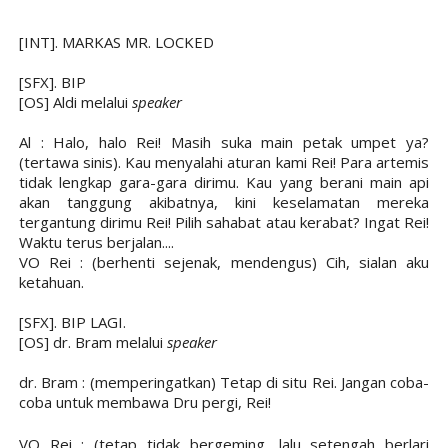
[INT]. MARKAS MR. LOCKED
[SFX]. BIP
[OS] Aldi melalui
speaker
Al :
Halo, halo Rei! Masih suka main petak umpet ya?
(tertawa sinis). Kau menyalahi aturan kami Rei! Para artemis
tidak lengkap gara-gara dirimu. Kau yang berani main api
akan tanggung akibatnya, kini keselamatan mereka
tergantung dirimu Rei! Pilih sahabat atau kerabat? Ingat Rei!
Waktu terus berjalan....
VO Rei : (berhenti sejenak,
mendengus
) Cih, sialan aku
ketahuan.
[SFX]. BIP LAGI.
[OS] dr. Bram melalui
speaker
dr. Bram : (memperingatkan) Tetap di situ Rei. Jangan coba-
coba untuk membawa Dru pergi, Rei!
VO Rei : (tetap tidak bergeming, lalu setengah berlari