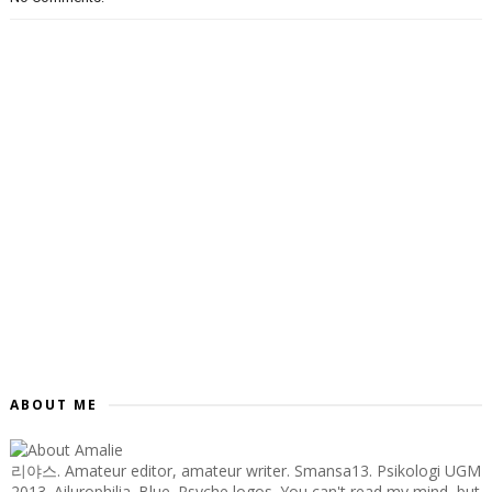
ABOUT ME
리야스. Amateur editor, amateur writer. Smansa13. Psikologi UGM
2013. Ailurophilia. Blue. Psyche logos. You can't read my mind, but