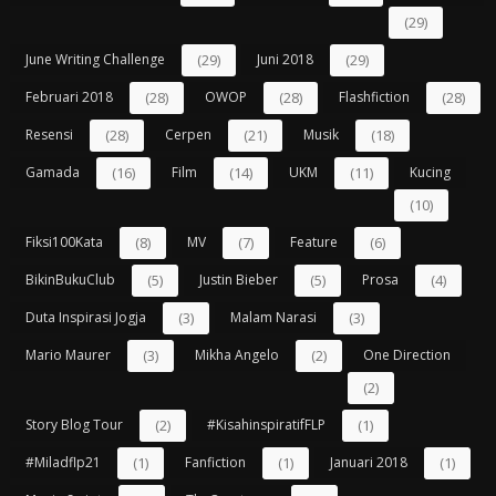
(29)
June Writing Challenge
(29)
Juni 2018
(29)
Februari 2018
(28)
OWOP
(28)
Flashfiction
(28)
Resensi
(28)
Cerpen
(21)
Musik
(18)
Gamada
(16)
Film
(14)
UKM
(11)
Kucing
(10)
Fiksi100Kata
(8)
MV
(7)
Feature
(6)
BikinBukuClub
(5)
Justin Bieber
(5)
Prosa
(4)
Duta Inspirasi Jogja
(3)
Malam Narasi
(3)
Mario Maurer
(3)
Mikha Angelo
(2)
One Direction
(2)
Story Blog Tour
(2)
#kisahinspiratifFLP
(1)
#miladflp21
(1)
Fanfiction
(1)
Januari 2018
(1)