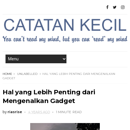
HOME
UNLABELLED
HAL YANG LEBIH PENTING DARI MENGENALKAN
GADGET
Hal yang Lebih Penting dari
Mengenalkan Gadget
by
riasrise
4 YEARS AGO
1 MINUTE
READ