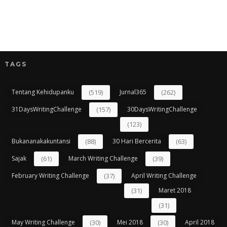
TAGS
Tentang Kehidupanku
(519)
Jurnal365
(262)
31DaysWritingChallenge
(157)
30DaysWritingChallenge
(123)
Bukananakakuntansi
(88)
30 Hari Bercerita
(63)
Sajak
(61)
March Writing Challenge
(39)
February Writing Challenge
(37)
April Writing Challenge
(31)
Maret 2018
(31)
May Writing Challenge
(30)
Mei 2018
(30)
April 2018