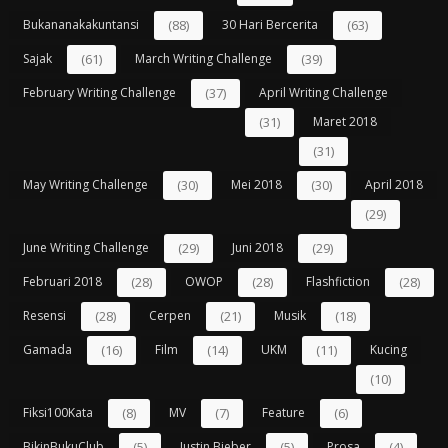
Bukananakakuntansi
(88)
30 Hari Bercerita
(63)
Sajak
(61)
March Writing Challenge
(39)
February Writing Challenge
(37)
April Writing Challenge
(31)
Maret 2018
(31)
May Writing Challenge
(30)
Mei 2018
(30)
April 2018
(29)
June Writing Challenge
(29)
Juni 2018
(29)
Februari 2018
(28)
OWOP
(28)
Flashfiction
(28)
Resensi
(28)
Cerpen
(21)
Musik
(18)
Gamada
(16)
Film
(14)
UKM
(11)
Kucing
(10)
Fiksi100Kata
(8)
MV
(7)
Feature
(6)
BikinBukuClub
(5)
Justin Bieber
(5)
Prosa
(4)