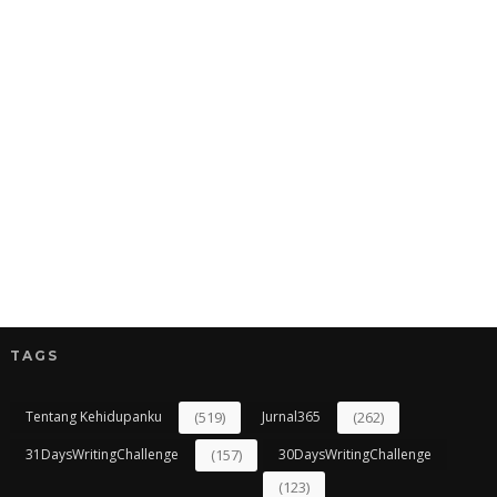
TAGS
Tentang Kehidupanku
(519)
Jurnal365
(262)
31DaysWritingChallenge
(157)
30DaysWritingChallenge
(123)