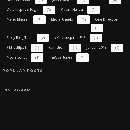
Duta Inspirasi Jogja
(3)
Malam Narasi
(3)
Mario Maurer
(3)
Mikha Angelo
(2)
One Direction
(2)
Story Blog Tour
(2)
#kisahinspiratifFLP
(1)
#miladflp21
(1)
Fanfiction
(1)
Januari 2018
(1)
Movie Script
(1)
TheOvertunes
(1)
POPULAR POSTS
INSTAGRAM