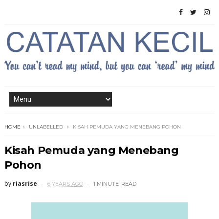
HOME
UNLABELLED
KISAH PEMUDA YANG MENEBANG POHON
Kisah Pemuda yang Menebang
Pohon
by
riasrise
6 YEARS AGO
1 MINUTE
READ