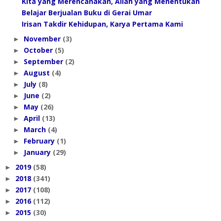
Kita yang Merencanakan, Allah yang Menentukan
Belajar Berjualan Buku di Gerai Umar
Irisan Takdir Kehidupan, Karya Pertama Kami
November
(3)
►
October
(5)
►
September
(2)
►
August
(4)
►
July
(8)
►
June
(2)
►
May
(26)
►
April
(13)
►
March
(4)
►
February
(1)
►
January
(29)
►
2019
(58)
►
2018
(341)
►
2017
(108)
►
2016
(112)
►
2015
(30)
►