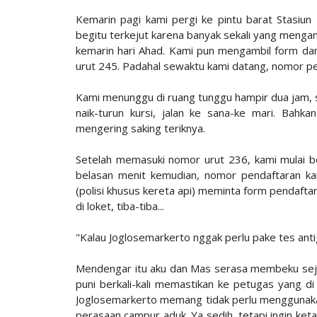
Kemarin pagi kami pergi ke pintu barat Stasiun
begitu terkejut karena banyak sekali yang mengan
kemarin hari Ahad. Kami pun mengambil form da
urut 245. Padahal sewaktu kami datang, nomor pe
Kami menunggu di ruang tunggu hampir dua jam, 
naik-turun kursi, jalan ke sana-ke mari. Bahk
mengering saking teriknya.
Setelah memasuki nomor urut 236, kami mulai be
belasan menit kemudian, nomor pendaftaran kam
(polisi khusus kereta api) meminta form pendaft
di loket, tiba-tiba...
"Kalau Joglosemarkerto nggak perlu pake tes anti
Mendengar itu aku dan Mas serasa membeku sejen
puni berkali-kali memastikan ke petugas yang di 
Joglosemarkerto memang tidak perlu menggunakan 
perasaan campur aduk. Ya sedih, tetapi ingin ke