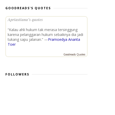
GOODREADS'S QUOTES
Apriastiana’s quotes
“Kalau ahli hukum tak merasa tersinggung
karena pelanggaran hukum sebaiknya dia jadi
tukang sapu jalanan.” —
Pramoedya Ananta
Toer
Goodreads Quotes
FOLLOWERS