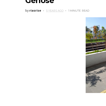
Genose
by
riasrise
5 YEARS AGO
1 MINUTE
READ