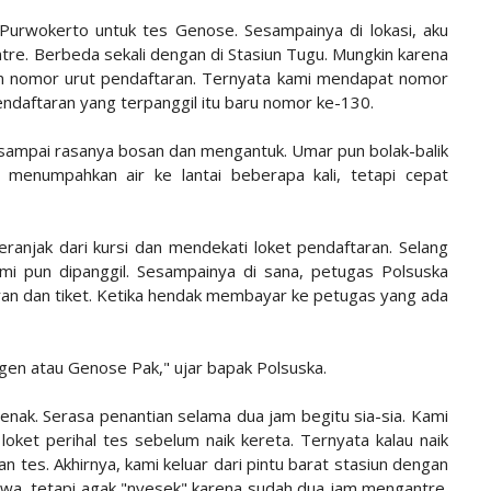
 Purwokerto untuk tes Genose. Sesampainya di lokasi, aku
tre. Berbeda sekali dengan di Stasiun Tugu. Mungkin karena
n nomor urut pendaftaran. Ternyata kami mendapat nomor
ndaftaran yang terpanggil itu baru nomor ke-130.
sampai rasanya bosan dan mengantuk. Umar pun bolak-balik
an menumpahkan air ke lantai beberapa kali, tetapi cepat
ranjak dari kursi dan mendekati loket pendaftaran. Selang
i pun dipanggil. Sesampainya di sana, petugas Polsuska
aran dan tiket. Ketika hendak membayar ke petugas yang ada
gen atau Genose Pak," ujar bapak Polsuska.
ak. Serasa penantian selama dua jam begitu sia-sia. Kami
loket perihal tes sebelum naik kereta. Ternyata kalau naik
tes. Akhirnya, kami keluar dari pintu barat stasiun dengan
tawa, tetapi agak "nyesek" karena sudah dua jam mengantre.