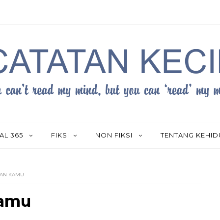
AL 365
FIKSI
NON FIKSI
TENTANG KEHI
DAN KAMU
Kamu