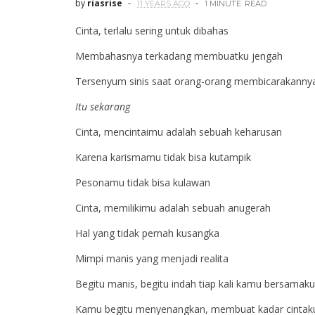
by
riasrise
11 YEARS AGO
1 MINUTE
READ
Cinta, terlalu sering untuk dibahas
Membahasnya terkadang membuatku jengah
Tersenyum sinis saat orang-orang membicarakann
Itu sekarang
Cinta, mencintaimu adalah sebuah keharusan
Karena karismamu tidak bisa kutampik
Pesonamu tidak bisa kulawan
Cinta, memilikimu adalah sebuah anugerah
Hal yang tidak pernah kusangka
Mimpi manis yang menjadi realita
Begitu manis, begitu indah tiap kali kamu bersamak
Kamu begitu menyenangkan, membuat kadar cintaku