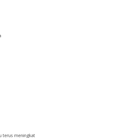
ya
u
 terus meningkat