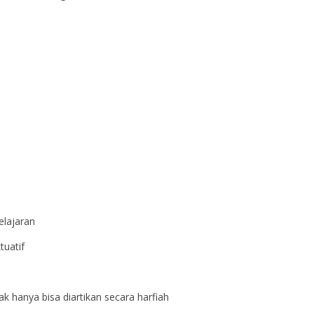
a
a
elajaran
tuatif
 hanya bisa diartikan secara harfiah