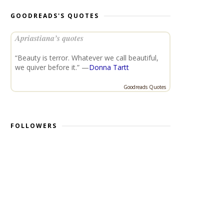
GOODREADS'S QUOTES
Apriastiana’s quotes
“Beauty is terror. Whatever we call beautiful,
we quiver before it.” —
Donna Tartt
Goodreads Quotes
FOLLOWERS