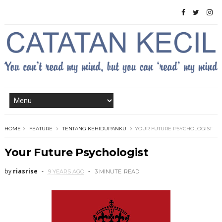
HOME
FEATURE
TENTANG KEHIDUPANKU
YOUR FUTURE PSYCHOLOGIST
Your Future Psychologist
by
riasrise
9 YEARS AGO
3 MINUTE
READ