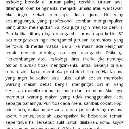
psikolog berada di urutan paling terakhir. Urutan awal
ditempati oleh keinginanku menjadi jurnalis atau wartawan.
Aku ingin sekali mencicipi dunia jurnalistik yang
sesungguhnya, yang ‘profesional’ sembari mengumpulkan
uang untuk melanjutkan S2. Aku juga ingin menjadi penulis.
Pun ketika ditanya ingin mengambil jurusan apa ketika S2
aku mengatakan ingin mengambil jurusan Komunikasi yang
berfokus di media massa. Baru jika masih ada keinginan
untuk menjadi psikolog aku ingin mengambil Psikologi
Perkembangan atau Psikologi Klinis. Pikirku jika nantinya
teman hidupku
tidak mengizinkanku untuk bekerja di luar
rumah, aku dapat membuka praktek di rumah. Hal lainnya
yang ingin kulakukan usai lulus kuliah adalah membuka
warung makan sehat bergizi mengingat diri ini yang
kesulitan memilih menu makanan dan minuman. Aku ingin
membuat warung makan yang tidak menggunakan lada
sebagai bahannya. Pun tidak ada menu sambal, coklat, kopi,
mie, soda, makanan bersantan, dan jus buah yang rasanya
asam. Namun, setelah kusampaikan ke beberapa teman,
sepertinya hal tersebut sulit untuk dilakukan.
Kalau kayak
gitu, emang ada yang mau beli Yas?
tanya mereka.