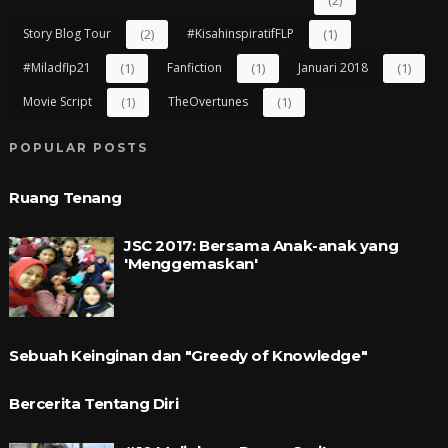
Story Blog Tour
(2)
#kisahinspiratifFLP
(1)
#miladflp21
(1)
Fanfiction
(1)
Januari 2018
(1)
Movie Script
(1)
TheOvertunes
(1)
POPULAR POSTS
Ruang Tenang
JSC 2017: Bersama Anak-anak yang
'Menggemaskan'
Sebuah Keinginan dan "Greedy of Knowledge"
Bercerita Tentang Diri