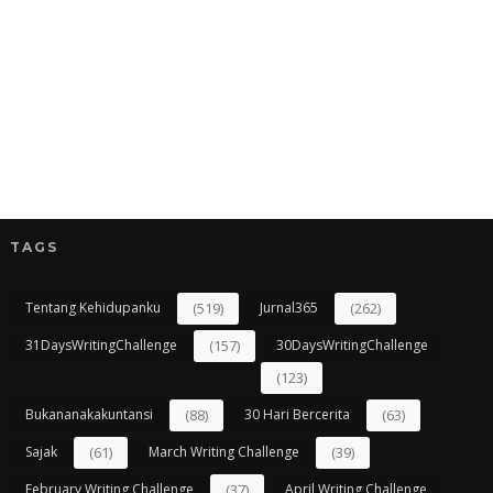
TAGS
Tentang Kehidupanku
(519)
Jurnal365
(262)
31DaysWritingChallenge
(157)
30DaysWritingChallenge
(123)
Bukananakakuntansi
(88)
30 Hari Bercerita
(63)
Sajak
(61)
March Writing Challenge
(39)
February Writing Challenge
(37)
April Writing Challenge