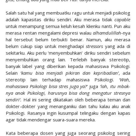
Salah satu hal yang membuatku ragu untuk menjadi psikolog
adalah kapasitas diriku sendiri. Aku merasa tidak
capable
untuk menampung semua keluh kesah klienku nanti. Pun aku
merasa rentan mengalami depresi walau
alhamdulillah
-nya
hal tersebut belum terbukti benar. Namun, aku merasa
belum cukup siap untuk menghadapi
stressors
yang ada di
sekitarku. Aku perlu ‘menyembuhkan’ diriku sendiri sebelum
menyembuhkan orang lain. Terlebih banyak stereotip,
banyak label yang diberikan kepada mahasiswa Psikologi.
Selain
‘kamu bisa menjadi pikiran dan kepribadian’
, ada
stereotip lain terhadap mahasiswa Psikologi.
‘Wah,
mahasiswa Psikologi bisa stres juga ya?’
juga
‘lah, itu mbak-
nya anak Psikologi, harusnya bisa dong mengatur stresnya
sendiri’.
Hal ini sering dikatakan oleh beberapa teman dan
dokter-dokter yang menanganiku dan tahu kalau aku anak
Psikologi. Rasanya ingin kusumpal telingaku dengan kapas
agar tidak mendengar suara-suara mereka.
Kata beberapa dosen yang juga seorang psikolog sering