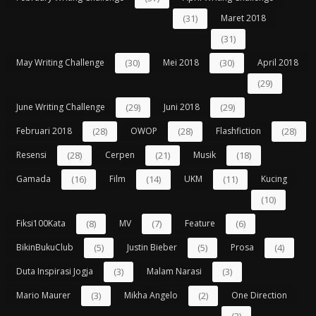
(31)
Maret 2018
(31)
May Writing Challenge
(30)
Mei 2018
(30)
April 2018
(29)
June Writing Challenge
(29)
Juni 2018
(29)
Februari 2018
(28)
OWOP
(28)
Flashfiction
(28)
Resensi
(28)
Cerpen
(21)
Musik
(18)
Gamada
(16)
Film
(14)
UKM
(11)
Kucing
(10)
Fiksi100Kata
(8)
MV
(7)
Feature
(6)
BikinBukuClub
(5)
Justin Bieber
(5)
Prosa
(4)
Duta Inspirasi Jogja
(3)
Malam Narasi
(3)
Mario Maurer
(3)
Mikha Angelo
(2)
One Direction
(2)