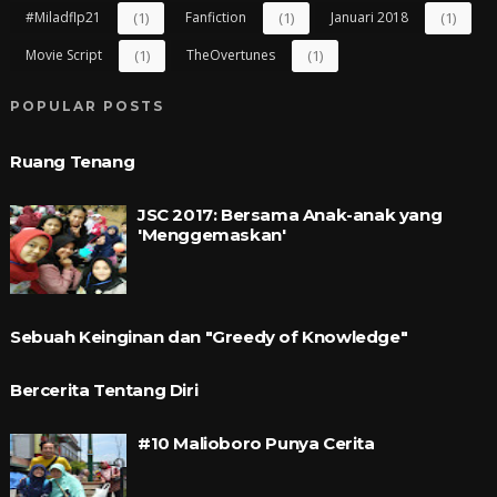
#miladflp21
(1)
Fanfiction
(1)
Januari 2018
(1)
Movie Script
(1)
TheOvertunes
(1)
POPULAR POSTS
Ruang Tenang
JSC 2017: Bersama Anak-anak yang
'Menggemaskan'
Sebuah Keinginan dan "Greedy of Knowledge"
Bercerita Tentang Diri
#10 Malioboro Punya Cerita