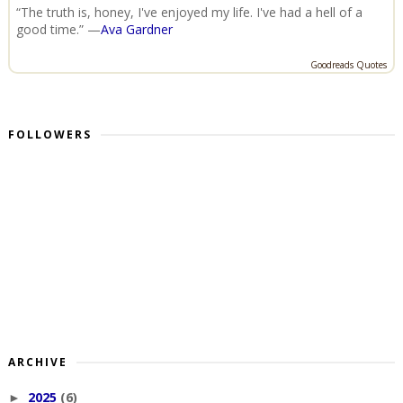
“The truth is, honey, I've enjoyed my life. I've had a hell of a
good time.” —
Ava Gardner
Goodreads Quotes
FOLLOWERS
ARCHIVE
2025
(6)
►