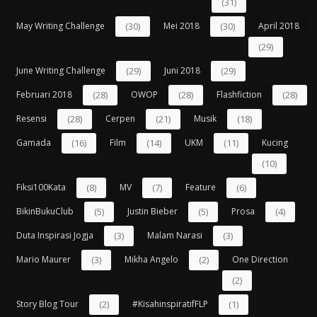
(31)
May Writing Challenge
(30)
Mei 2018
(30)
April 2018
(29)
June Writing Challenge
(29)
Juni 2018
(29)
Februari 2018
(28)
OWOP
(28)
Flashfiction
(28)
Resensi
(28)
Cerpen
(21)
Musik
(18)
Gamada
(16)
Film
(14)
UKM
(11)
Kucing
(10)
Fiksi100Kata
(8)
MV
(7)
Feature
(6)
BikinBukuClub
(5)
Justin Bieber
(5)
Prosa
(4)
Duta Inspirasi Jogja
(3)
Malam Narasi
(3)
Mario Maurer
(3)
Mikha Angelo
(2)
One Direction
(2)
Story Blog Tour
(2)
#kisahinspiratifFLP
(1)