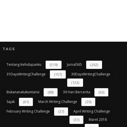
TAGS
Tentang Kehidupanku
(519)
Jurnal365
(262)
31DaysWritingChallenge
(157)
30DaysWritingChallenge
(123)
Bukananakakuntansi
(88)
30 Hari Bercerita
(63)
Sajak
(61)
March Writing Challenge
(39)
February Writing Challenge
(37)
April Writing Challenge
(31)
Maret 2018