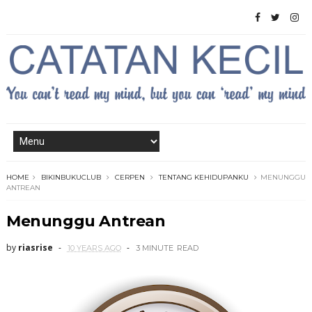
HOME
BIKINBUKUCLUB
CERPEN
TENTANG KEHIDUPANKU
MENUNGGU
ANTREAN
Menunggu Antrean
by
riasrise
10 YEARS AGO
3 MINUTE
READ