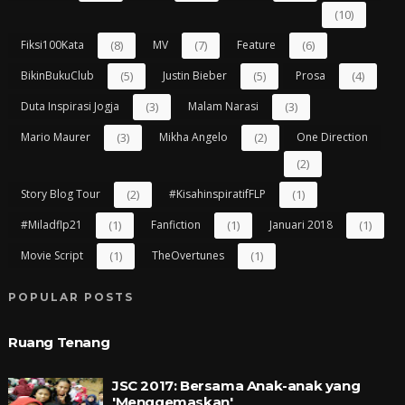
(10)
Fiksi100Kata
(8)
MV
(7)
Feature
(6)
BikinBukuClub
(5)
Justin Bieber
(5)
Prosa
(4)
Duta Inspirasi Jogja
(3)
Malam Narasi
(3)
Mario Maurer
(3)
Mikha Angelo
(2)
One Direction
(2)
Story Blog Tour
(2)
#kisahinspiratifFLP
(1)
#miladflp21
(1)
Fanfiction
(1)
Januari 2018
(1)
Movie Script
(1)
TheOvertunes
(1)
POPULAR POSTS
Ruang Tenang
JSC 2017: Bersama Anak-anak yang
'Menggemaskan'