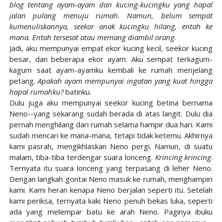
blog tentang ayam-ayam dan kucing-kucingku yang hapal
jalan pulang menuju rumah. Namun, belum sempat
kumenuliskannya, seekor anak kucingku hilang, entah ke
mana. Entah tersesat atau memang diambil orang.
Jadi, aku mempunyai empat ekor kucing kecil, seekor kucing
besar, dan beberapa ekor ayam. Aku sempat terkagum-
kagum saat ayam-ayamku kembali ke rumah menjelang
petang.
Apakah ayam mempunyai ingatan yang kuat hingga
hapal rumahku?
batinku.
Dulu juga aku mempunyai seekor kucing betina bernama
Neno--yang sekarang sudah berada di atas langit. Dulu dia
pernah menghilang dari rumah selama hampir dua hari. Kami
sudah mencari ke mana-mana, tetapi tidak ketemu. Akhirnya
kami pasrah, mengikhlaskan Neno pergi. Namun, di suatu
malam, tiba-tiba terdengar suara lonceng.
Krincing krincing
.
Ternyata itu suara lonceng yang terpasang di leher Neno.
Dengan langkah gontai Neno masuk ke rumah, menghampiri
kami. Kami heran kenapa Neno berjalan seperti itu. Setelah
kami periksa, ternyata kaki Neno penuh bekas luka, seperti
ada yang melempar batu ke arah Neno. Paginya ibuku