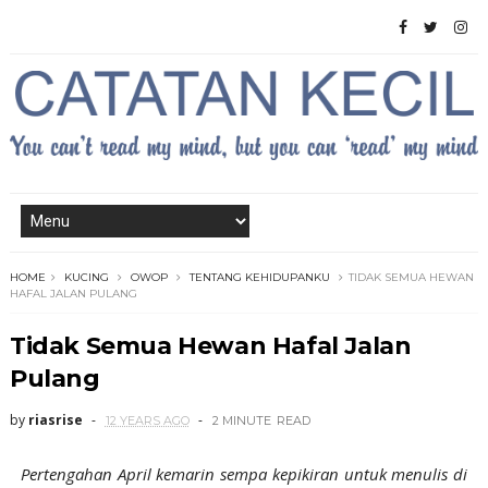
HOME
KUCING
OWOP
TENTANG KEHIDUPANKU
TIDAK SEMUA HEWAN
HAFAL JALAN PULANG
Tidak Semua Hewan Hafal Jalan
Pulang
by
riasrise
12 YEARS AGO
2 MINUTE
READ
Pertengahan April kemarin sempa kepikiran untuk menulis di