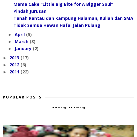
Mama Cake “Little Big Bite for A Bigger Soul”
Pindah Jurusan
Tanah Rantau dan Kampung Halaman, Kuliah dan SMA
Tidak Semua Hewan Hafal Jalan Pulang
April
(5)
►
March
(3)
►
January
(2)
►
2013
(17)
►
2012
(6)
►
2011
(22)
►
POPULAR POSTS
Ruang Tenang