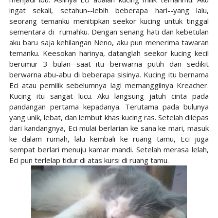
ingat sekali, setahun--lebih beberapa hari--yang lalu,
seorang temanku menitipkan seekor kucing untuk tinggal
sementara di rumahku. Dengan senang hati dan kebetulan
aku baru saja kehilangan Neno, aku pun menerima tawaran
temanku. Keesokan harinya, datanglah seekor kucing kecil
berumur 3 bulan--saat itu--berwarna putih dan sedikit
berwarna abu-abu di beberapa sisinya. Kucing itu bernama
Eci atau pemilik sebelumnya lagi memanggilnya Kreacher.
Kucing itu sangat lucu. Aku langsung jatuh cinta pada
pandangan pertama kepadanya. Terutama pada bulunya
yang unik, lebat, dan lembut khas kucing ras. Setelah dilepas
dari kandangnya, Eci mulai berlarian ke sana ke mari, masuk
ke dalam rumah, lalu kembali ke ruang tamu, Eci juga
sempat berlari menuju kamar mandi. Setelah merasa lelah,
Eci pun terlelap tidur di atas kursi di ruang tamu.