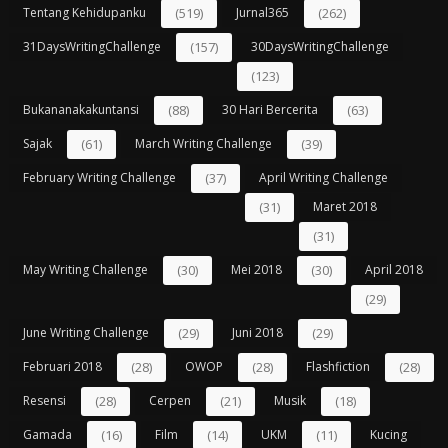
Tentang Kehidupanku
(519)
Jurnal365
(262)
31DaysWritingChallenge
(157)
30DaysWritingChallenge
(123)
Bukananakakuntansi
(88)
30 Hari Bercerita
(63)
Sajak
(61)
March Writing Challenge
(39)
February Writing Challenge
(37)
April Writing Challenge
(31)
Maret 2018
(31)
May Writing Challenge
(30)
Mei 2018
(30)
April 2018
(29)
June Writing Challenge
(29)
Juni 2018
(29)
Februari 2018
(28)
OWOP
(28)
Flashfiction
(28)
Resensi
(28)
Cerpen
(21)
Musik
(18)
Gamada
(16)
Film
(14)
UKM
(11)
Kucing