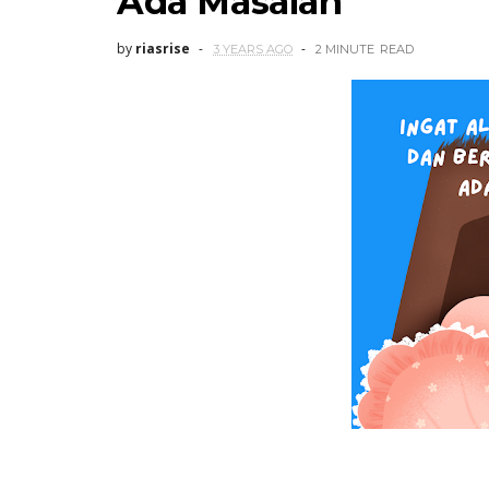
Ada Masalah
by
riasrise
3 YEARS AGO
2 MINUTE
READ