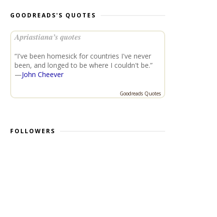
GOODREADS'S QUOTES
Apriastiana’s quotes
“I've been homesick for countries I've never
been, and longed to be where I couldn't be.”
—
John Cheever
Goodreads Quotes
FOLLOWERS