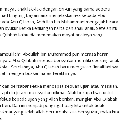
ayat anak laki-laki dengan ciri-ciri yang sama seperti
mmad bingung bagaimana menjelaskannya kepada Abu
kepada Abu Qilabah, Abdullah bin Muhammad mengajak bicara
n syukur ketika kehilangan harta dan anak-anak. Setelah itu,
 Qilabah kalau dia menemukan mayat anaknya yang
hamdulillah". Abdullah bin Muhammad pun merasa heran
rnyata Abu Qilabah merasa bersyukur memiliki seorang anak
iat. Setelahnya, Abu Qilabah baru mengucap "innalillahi wa
ilabah mengembuskan nafas terakhirnya.
ur dan bersabar ketika mendapat sebuah ujian atau masalah.
api dia justru mensyukuri nikmat Allah berupa lisan untuk
 fokus kepada ujian yang Allah berikan, mungkin Abu Qilabah
 beri. Dan ini menjadi pengingat bagi kita untuk tidak
kmat yang telah Allah beri. Ketika kita bersyukur, maka kita
a.