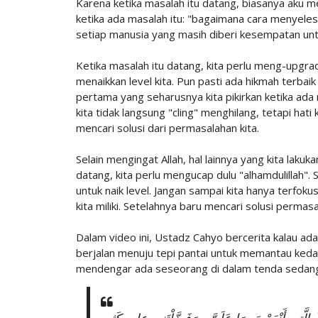
Karena ketika masalah itu datang, biasanya aku me
ketika ada masalah itu: "bagaimana cara menyelesa
setiap manusia yang masih diberi kesempatan untuk
Ketika masalah itu datang, kita perlu meng-upgr
menaikkan level kita. Pun pasti ada hikmah terbaik 
pertama yang seharusnya kita pikirkan ketika ada m
kita tidak langsung "cling" menghilang, tetapi ha
mencari solusi dari permasalahan kita.
Selain mengingat Allah, hal lainnya yang kita laku
datang, kita perlu mengucap dulu "alhamdulillah". 
untuk naik level. Jangan sampai kita hanya terfo
kita miliki. Setelahnya baru mencari solusi permasa
Dalam video ini, Ustadz Cahyo bercerita kalau 
berjalan menuju tepi pantai untuk memantau kedat
mendengar ada seseorang di dalam tenda sedang 