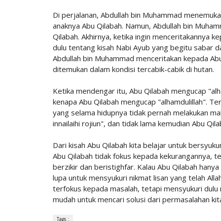
Di perjalanan, Abdullah bin Muhammad menemukan m
anaknya Abu Qilabah. Namun, Abdullah bin Muha
Qilabah. Akhirnya, ketika ingin menceritakannya 
dulu tentang kisah Nabi Ayub yang begitu sabar da
Abdullah bin Muhammad menceritakan kepada Abu
ditemukan dalam kondisi tercabik-cabik di hutan.
Ketika mendengar itu, Abu Qilabah mengucap "al
kenapa Abu Qilabah mengucap "alhamdulillah". Te
yang selama hidupnya tidak pernah melakukan maks
innailaihi rojiun", dan tidak lama kemudian Abu Q
Dari kisah Abu Qilabah kita belajar untuk bersyuk
Abu Qilabah tidak fokus kepada kekurangannya, tet
berzikir dan beristighfar. Kalau Abu Qilabah hanya
lupa untuk mensyukuri nikmat lisan yang telah Allah
terfokus kepada masalah, tetapi mensyukuri dulu ni
mudah untuk mencari solusi dari permasalahan kit
Tags :