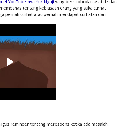
annel YouTube-nya Yuk Ngaji
yang berisi obrolan asatidz dan
itu membahas tentang kebiasaan orang yang suka curhat
uga pernah curhat atau pernah mendapat curhatan dari
kaligus reminder tentang merespons ketika ada masalah.