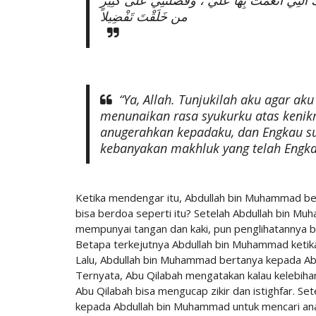
ّتِي أَنْعَمْتَ بِهَا عَلَيَّ ، وَفَضَّلْتَنِي على كَثِيرٍ
من خَلَقْتَ تَفْضِيلا
“Ya, Allah. Tunjukilah aku agar ak
menunaikan rasa syukurku atas kenik
anugerahkan kepadaku, dan Engkau su
kebanyakan makhluk yang telah Engka
Ketika mendengar itu, Abdullah bin Muhammad beg
bisa berdoa seperti itu? Setelah Abdullah bin M
mempunyai tangan dan kaki, pun penglihatannya 
Betapa terkejutnya Abdullah bin Muhammad ketika
Lalu, Abdullah bin Muhammad bertanya kepada Abu
Ternyata, Abu Qilabah mengatakan kalau kelebihan 
Abu Qilabah bisa mengucap zikir dan istighfar. Se
kepada Abdullah bin Muhammad untuk mencari anaknya 