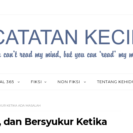
AL 365
FIKSI
NON FIKSI
TENTANG KEHI
UKUR KETIKA ADA MASALAH
r, dan Bersyukur Ketika