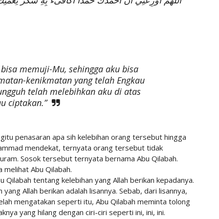
اللَّهُمَّ أَوْزِعْنِي أَنْ أحمدك حمدا أكافىء بِهِ شُكْرَ نِعْمَتِكَ الَ
u bisa memuji-Mu, sehingga aku bisa
matan-kenikmatan yang telah Engkau
ngguh telah melebihkan aku di atas
u ciptakan.”
itu penasaran apa sih kelebihan orang tersebut hingga
uhammad mendekat, ternyata orang tersebut tidak
buram. Sosok tersebut ternyata bernama Abu Qilabah.
 melihat Abu Qilabah.
 Qilabah tentang kelebihan yang Allah berikan kepadanya.
yang Allah berikan adalah lisannya. Sebab, dari lisannya,
telah mengatakan seperti itu, Abu Qilabah meminta tolong
yang hilang dengan ciri-ciri seperti ini, ini, ini.