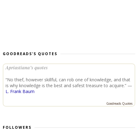
GOODREADS'S QUOTES
Apriastiana’s quotes
“No thief, however skillful, can rob one of knowledge, and that
is why knowledge is the best and safest treasure to acquire.” —
L. Frank Baum
Goodreads Quotes
FOLLOWERS