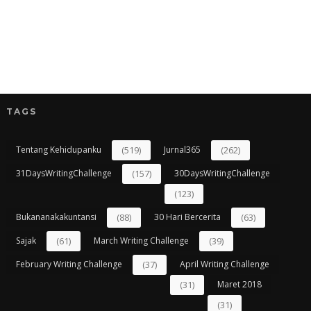
TAGS
Tentang Kehidupanku
(519)
Jurnal365
(262)
31DaysWritingChallenge
(157)
30DaysWritingChallenge
(123)
Bukananakakuntansi
(88)
30 Hari Bercerita
(63)
Sajak
(61)
March Writing Challenge
(39)
February Writing Challenge
(37)
April Writing Challenge
(31)
Maret 2018
(31)