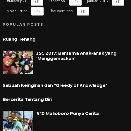
#miladflp21
(1)
Fanfiction
(1)
Januari 2018
(1)
Movie Script
(1)
TheOvertunes
(1)
POPULAR POSTS
Ruang Tenang
JSC 2017: Bersama Anak-anak yang
'Menggemaskan'
Sebuah Keinginan dan "Greedy of Knowledge"
Bercerita Tentang Diri
#10 Malioboro Punya Cerita