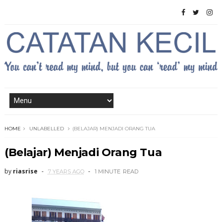
HOME
UNLABELLED
(BELAJAR) MENJADI ORANG TUA
(Belajar) Menjadi Orang Tua
by
riasrise
7 YEARS AGO
1 MINUTE
READ