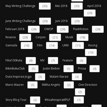
May Writing Challenge
(30)
Mei 2018
(30)
April 2018
(29)
June Writing Challenge
(29)
Juni 2018
(29)
Februari 2018
(28)
OWOP
(28)
Flashfiction
(28)
Resensi
(28)
Cerpen
(21)
Musik
(18)
Gamada
(16)
Film
(14)
UKM
(11)
Kucing
(10)
Fiksi100Kata
(8)
MV
(7)
Feature
(6)
BikinBukuClub
(5)
Justin Bieber
(5)
Prosa
(4)
Duta Inspirasi Jogja
(3)
Malam Narasi
(3)
Mario Maurer
(3)
Mikha Angelo
(2)
One Direction
(2)
Story Blog Tour
(2)
#kisahinspiratifFLP
(1)